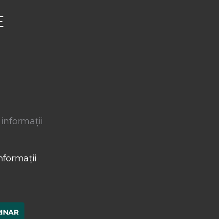
E
 informații
nformații
RINAR