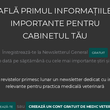
AFLĂ PRIMUL INFORMAȚIIL
IMPORTANTE PENTRU
CABINETUL TĂU
Înregistrează-te la Newsletterul General
GRATUIT
 dată pe săptămână cu cele mai importante știri și
 revistelor primesc lunar un newsletter dedicat cu i
relevante pentru practica medicală veterinară
sau
CREEAZĂ UN CONT GRATUIT DE MEDIC VETE
EAZĂ-TE