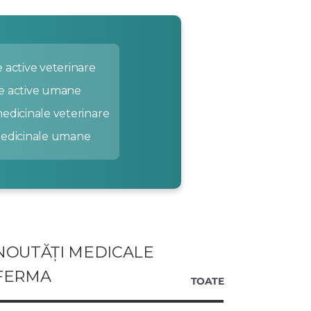
 active veterinare
e active umane
edicinale veterinare
medicinale umane
NOUTĂȚI MEDICALE
FERMA
TOATE