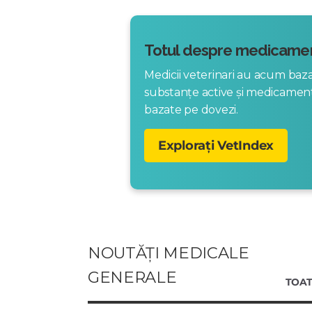
Totul despre medicamen
Medicii veterinari au acum ba
substanțe active și medicame
bazate pe dovezi.
Explorați VetIndex
NOUTĂȚI MEDICALE
GENERALE
TOAT