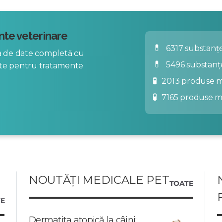
te veterinare
💊
6317 substanțe
za de date completă cu
💊
5496 substanț
nte pentru tratamente
🧪
2013 produse m
🧪
7165 produse 
NOUTĂȚI MEDICALE PET
TOATE
E
Dermatita atopică la câini: