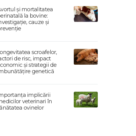
vortul și mortalitatea
erinatală la bovine:
nvestigație, cauze și
revenție
ongevitatea scroafelor,
actori de risc, impact
conomic și strategii de
mbunătățire genetică
mportanța implicării
edicilor veterinari în
ănătatea ovinelor