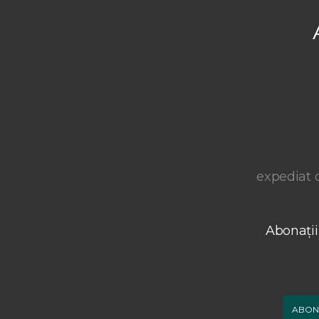
expediat o
Abonații
ABON