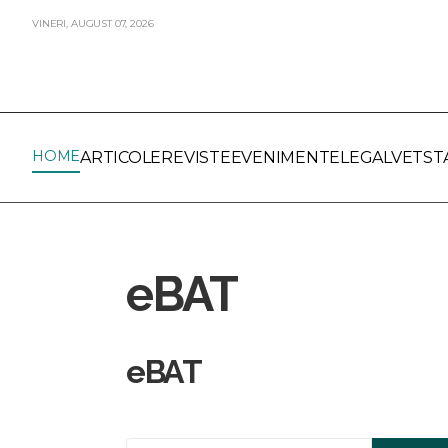
VINERI,
AUGUST
07,
2026
HOME
ARTICOLE
REVISTE
EVENIMENTE
LEGALVET
ST
eBAT
eBAT