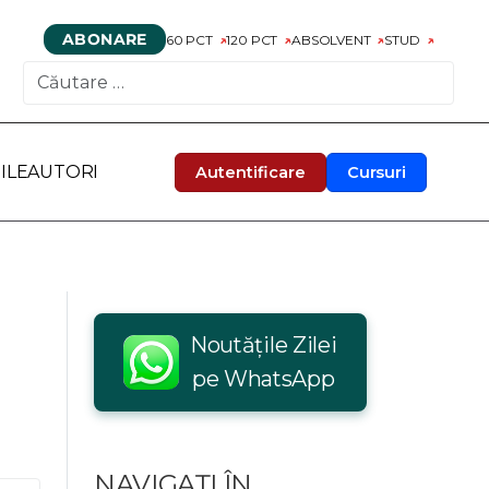
ABONARE
60 PCT
120 PCT
ABSOLVENT
STUD
CAUTARE
ILE
AUTORI
Autentificare
Cursuri
Noutățile Zilei
pe WhatsApp
NAVIGAȚI ÎN