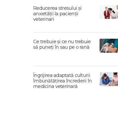
Reducerea stresului și
anxietății la pacienții
veterinari
Ce trebuie și ce nu trebuie
să puneți în sau pe o rană
Îngrijirea adaptată culturii:
îmbunătățirea încrederii în
medicina veterinară