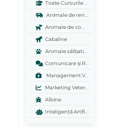
Toate Cursurile Veterinarul:
Animale de renta
Animale de companie
Cabaline
Animale sălbatice și exotice
Comunicare și Relații Publice
Management Veterinar
Marketing Veterinar
Albine
Inteligență Artificială - A.I.