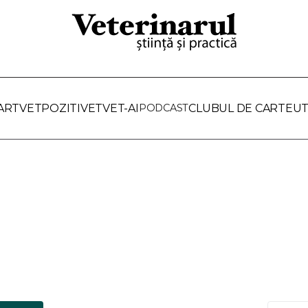
ARTVET
POZITIVET
VET-AI
PODCAST
CLUBUL DE CARTE
UT