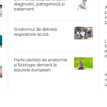
diagnostic, patogeneză și
A
tratament
p
i
p
Sindromul de detresă
respiratorie acută
L
f
e
î
Particularități de anatomie
și fiziologie dentară la
iepurele european
I
m
s