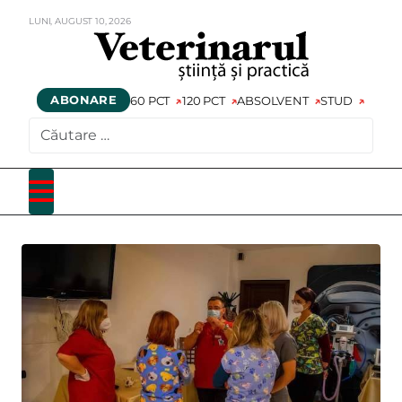
LUNI,
AUGUST
10,
2026
ABONARE
60 PCT
120 PCT
ABSOLVENT
STUD
CAUTARE