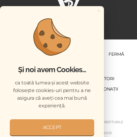
×
ȘTIINȚĂ ȘI PRACTICĂ
BUSINESS
PET
FERMĂ
Și noi avem Cookies...
NEWSLETTER
ABONARE
CONTRIBUTORI
ca toată lumea și acest website
DESCĂRCĂRI
ACREDITARE CMVRO
DONAȚII
folosește cookies-uri pentru a ne
asigura că aveți cea mai bună
CHESTIONAR
experiență.
COPYRIGHT © 2026 REVISTELE VETERINARUL. TOATE DREPTURILE
ACCEPT
REZERVATE.
DESPRE NOI
GDPR
MY GDPR
TERMENI ȘI CONDIȚII