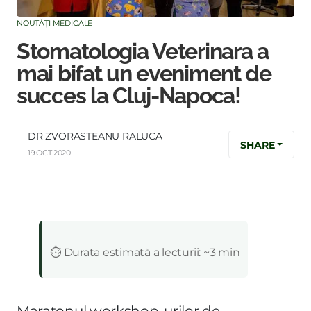
NOUTĂȚI MEDICALE
Stomatologia Veterinara a
mai bifat un eveniment de
succes la Cluj-Napoca!
DR ZVORASTEANU RALUCA
SHARE
19.OCT.2020
:
⏱️ Durata estimată a lecturii: ~3 min
Maratonul workshop-urilor de