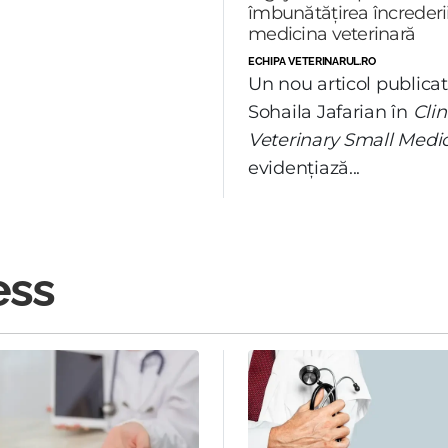
îmbunătățirea încrederii
medicina veterinară
ECHIPA VETERINARUL.RO
Un nou articol publica
Sohaila Jafarian în
Clin
Veterinary Small Medi
evidențiază...
ess