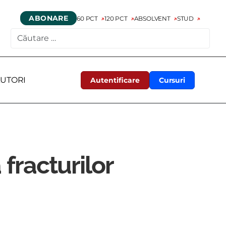
ABONARE
60 PCT
120 PCT
ABSOLVENT
STUD
CAUTARE
UTORI
Autentificare
Cursuri
 fracturilor