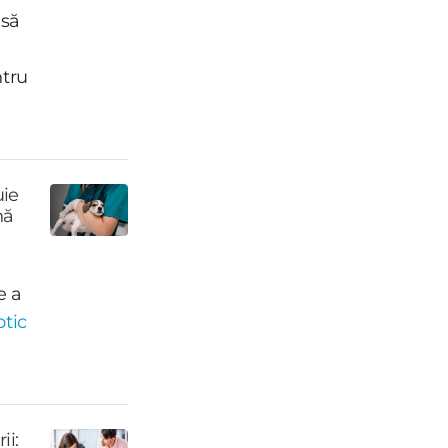
 să
ntru
uie
nă
e a
otic
ii: