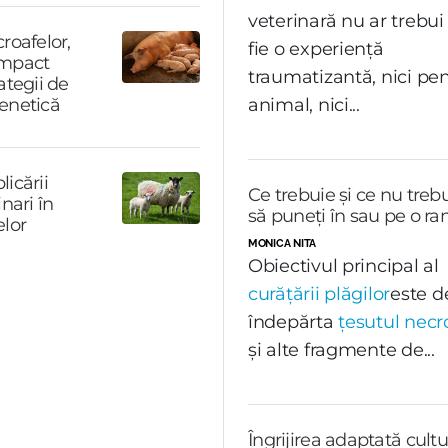
veterinară nu ar trebui
roafelor,
fie o experiență
 impact
traumatizantă, nici pe
ategii de
enetică
animal, nici...
icării
Ce trebuie și ce nu treb
nari în
să puneți în sau pe o ra
elor
MONICA NITA
Obiectivul principal al
curățării plăgilor
este d
îndepărta
țesutul necr
și alte fragmente de...
Îngrijirea adaptată cultur