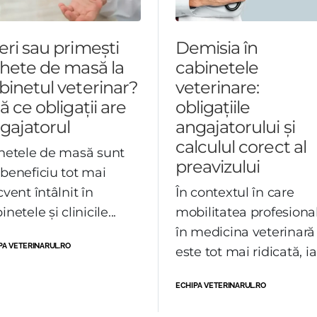
eri sau primești
Demisia în
chete de masă la
cabinetele
binetul veterinar?
veterinare:
tă ce obligații are
obligațiile
gajatorul
angajatorului și
calculul corect al
hetele de masă sunt
preavizului
beneficiu tot mai
cvent întâlnit în
În contextul în care
inetele și clinicile...
mobilitatea profesiona
în medicina veterinară
PA VETERINARUL.RO
este tot mai ridicată, iar
ECHIPA VETERINARUL.RO