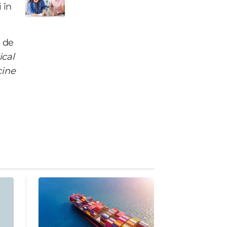
 în
t de
ical
cine