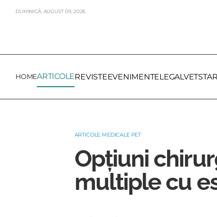
DUMINICĂ,
AUGUST
09,
2026
ARTICOLE
HOME
REVISTE
EVENIMENTE
LEGALVET
STA
ARTICOLE MEDICALE PET
Opțiuni chirur
multiple cu es