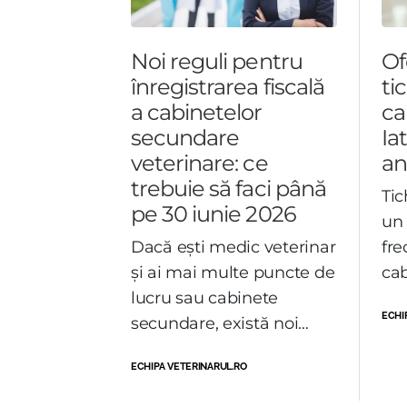
Noi reguli pentru
Of
înregistrarea fiscală
ti
a cabinetelor
ca
secundare
Ia
veterinare: ce
an
trebuie să faci până
Tic
pe 30 iunie 2026
un 
Dacă ești medic veterinar
fre
și ai mai multe puncte de
cab
lucru sau cabinete
ECHI
secundare, există noi...
ECHIPA VETERINARUL.RO