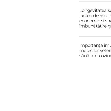
Longevitatea sc
factori de risc,
economic și str
îmbunătățire g
Importanța impl
medicilor veteri
sănătatea ovin