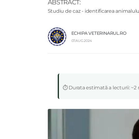
ABSTRACT:
Studiu de caz - identificarea animalului:
ECHIPA VETERINARUL.RO
07.AUG.2024
:
⏱️ Durata estimată a lecturii: ~2