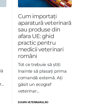
Cum importați
aparatură veterinară
sau produse din
afara UE: ghid
practic pentru
medicii veterinari
români
Tot ce trebuie să știți
lă
înainte să plasați prima
comandă externă. Ați
...
găsit un ecograf
veterinar...
ECHIPA VETERINARUL.RO