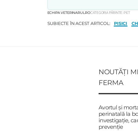
ECHIPA VETERINARUL.RO
CATEGORIA PĂRINTE:
PET
PISICI
CH
SUBIECTE ÎN ACEST ARTICOL:
NOUTĂȚI M
FERMA
Avortul și mort
perinatală la bo
investigație, ca
prevenție