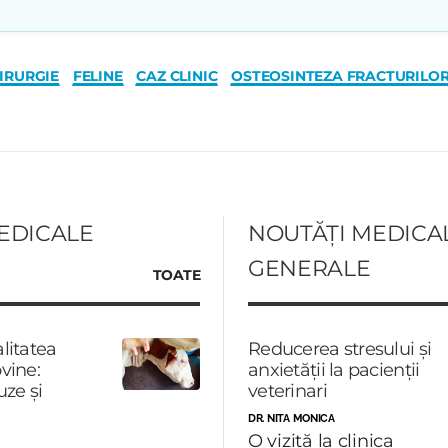
IRURGIE
FELINE
CAZ CLINIC
OSTEOSINTEZA FRACTURILOR
EDICALE
NOUTĂȚI MEDICA
GENERALE
TOATE
alitatea
Reducerea stresului și
vine:
anxietății la pacienții
uze și
veterinari
DR. NITA MONICA
O vizită la clinica