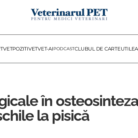
RTVET
POZITIVET
VET-AI
PODCAST
CLUBUL DE CARTE
UTILE
A
gicale în osteosinteza
chile la pisică