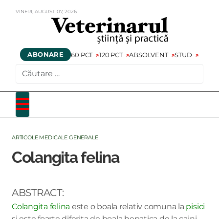
VINERI,
AUGUST
07,
2026
ABONARE
60 PCT
120 PCT
ABSOLVENT
STUD
CAUTARE
ARTICOLE MEDICALE GENERALE
Colangita felina
ABSTRACT:
Colangita felina
este o boala relativ comuna la
pisici
si este foarte diferita de boala hepatica de la caini.