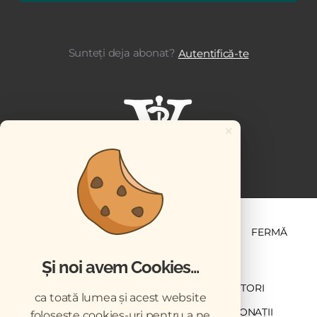
Sunteți deja abonat?
Autentifică-te
×
ȘTIINȚĂ ȘI PRACTICĂ
BUSINESS
PET
FERMĂ
Și noi avem Cookies...
NEWSLETTER
ABONARE
CONTRIBUTORI
ca toată lumea și acest website
DESCĂRCĂRI
ACREDITARE CMVRO
DONAȚII
folosește cookies-uri pentru a ne