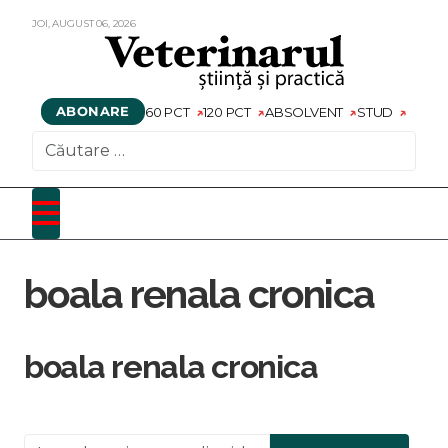
JOI,
AUGUST
06,
2026
ABONARE
60 PCT
120 PCT
ABSOLVENT
STUD
CAUTARE
boala renala cronica
boala renala cronica
Introduceți o parte din titlu.