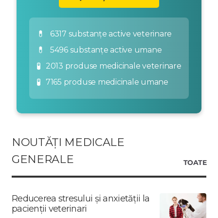
💊
6317 substanțe active veterinare
💊
5496 substanțe active umane
🧪
2013 produse medicinale veterinare
🧪
7165 produse medicinale umane
NOUTĂȚI MEDICALE
GENERALE
TOATE
Reducerea stresului și anxietății la
pacienții veterinari