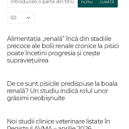
FILTRU
CURĂȚĂ
Afișare #
Alimentația „renală” încă din stadiile
precoce ale bolii renale cronice la pisici
poate încetini progresia și crește
supraviețuirea
De ce sunt pisicile predispuse la boala
renală? Un studiu indică rolul unor
grăsimi neobișnuite
Noi studii clinice veterinare listate în
Registrul AVMA – aprilie 2026