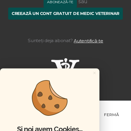
sau
ABONEAZĂ-TE
CREEAZĂ UN CONT GRATUIT DE MEDIC VETERINAR
Sunteți deja abonat?
Autentifică-te
×
ȘTIINȚĂ ȘI PRACTICĂ
BUSINESS
PET
FERMĂ
Și noi avem Cookies...