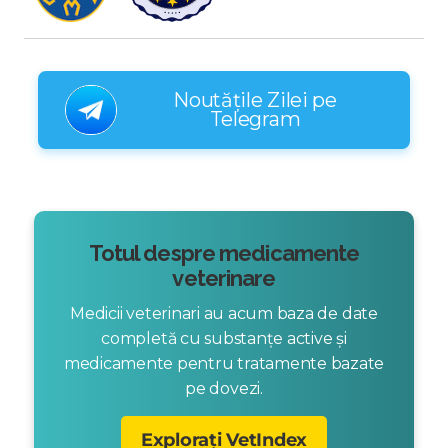
Noutățile Zilei pe
Telegram
Totul despre medicamente
veterinare
Medicii veterinari au acum baza de date
completă cu substanțe active și
medicamente pentru tratamente bazate
pe dovezi.
Explorați VetIndex