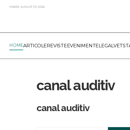
VINERI,
AUGUST
07,
2026
HOME
ARTICOLE
REVISTE
EVENIMENTE
LEGALVET
ST
canal auditiv
canal auditiv