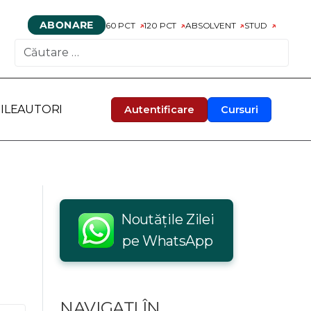
ABONARE
60 PCT
120 PCT
ABSOLVENT
STUD
CAUTARE
ILE
AUTORI
Autentificare
Cursuri
Noutățile Zilei
pe WhatsApp
NAVIGAȚI ÎN