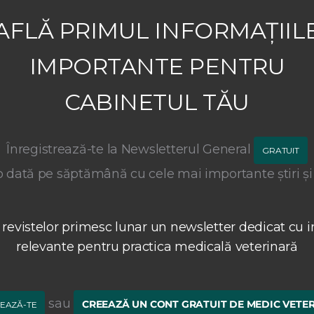
AFLĂ PRIMUL INFORMAȚIIL
IMPORTANTE PENTRU
CABINETUL TĂU
Înregistrează-te la Newsletterul General
GRATUIT
 dată pe săptămână cu cele mai importante știri și
 revistelor primesc lunar un newsletter dedicat cu i
relevante pentru practica medicală veterinară
sau
CREEAZĂ UN CONT GRATUIT DE MEDIC VETE
EAZĂ-TE