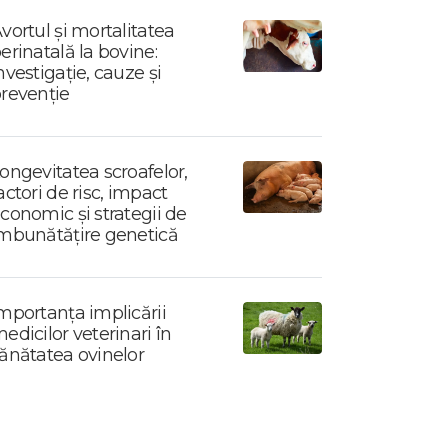
vortul și mortalitatea
erinatală la bovine:
nvestigație, cauze și
revenție
ongevitatea scroafelor,
actori de risc, impact
conomic și strategii de
mbunătățire genetică
mportanța implicării
edicilor veterinari în
ănătatea ovinelor