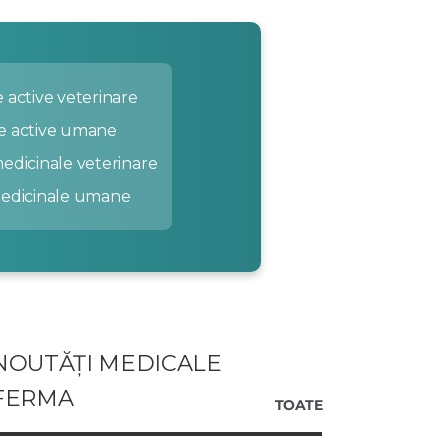
 active veterinare
e active umane
edicinale veterinare
medicinale umane
NOUTĂȚI MEDICALE
FERMA
TOATE