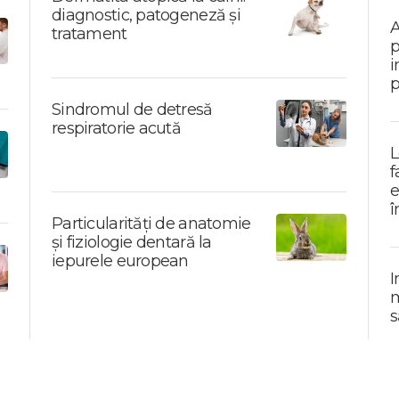
diagnostic, patogeneză și
A
tratament
p
i
p
Sindromul de detresă
respiratorie acută
L
f
e
î
Particularități de anatomie
și fiziologie dentară la
iepurele european
I
m
s