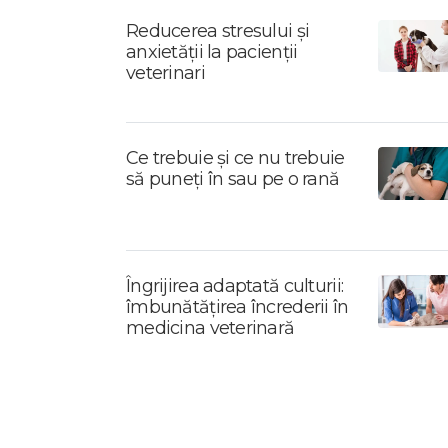
Reducerea stresului și
anxietății la pacienții
veterinari
Ce trebuie și ce nu trebuie
să puneți în sau pe o rană
Îngrijirea adaptată culturii:
îmbunătățirea încrederii în
medicina veterinară