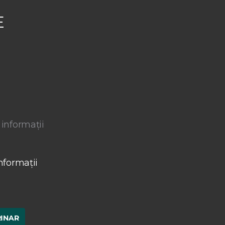
E
 informații
nformații
RINAR