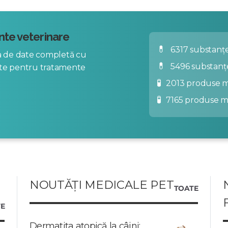
te veterinare
💊
6317 substanțe
za de date completă cu
💊
5496 substanț
nte pentru tratamente
🧪
2013 produse m
🧪
7165 produse 
NOUTĂȚI MEDICALE PET
TOATE
E
Dermatita atopică la câini: