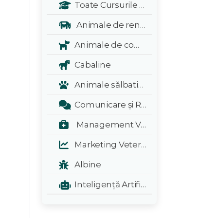
Toate Cursurile Veterinarul:
Animale de renta
Animale de companie
Cabaline
Animale sălbatice și exotice
Comunicare și Relații Publice
Management Veterinar
Marketing Veterinar
Albine
Inteligență Artificială - A.I.