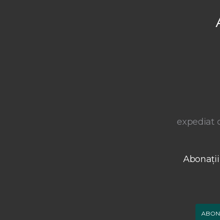
expediat o
Abonații
ABON