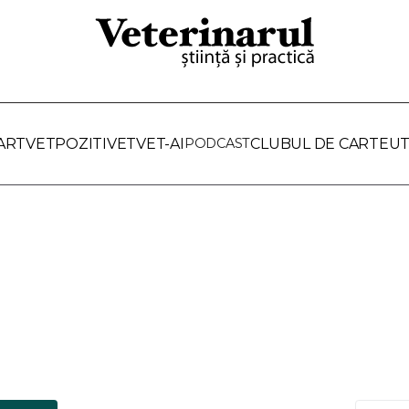
ARTVET
POZITIVET
VET-AI
PODCAST
CLUBUL DE CARTE
UT