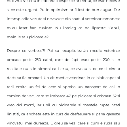
As fi vrut sa scriu in editorial despre ce ar trebui, ce este necesar
si ce este urgent. Putin optimism ar fi fost de bun augur. Dar
intamplarile vazute si nevazute din spatiul veterinar romanesc
m-au lasat fara cuvinte. Nu inteleg ce ne lipseste. Capul,
mainile sau picioarele?
Despre ce vorbesc?! Pai sa recapitulez.Un medic veterinar
omoara peste 230 caini, care de fapt erau peste 200 si in
realitate nu stie nimeni cati erau, ce aveau si de ce si cine a
decis sa fie omorati. Un alt medic veterinar, in celalalt capat al
tarii emite un fel de acte si aproba un transport de cai in
camion de vaci, care se imbarca 47 pe picioare si coboara 52 si
vreo doi morti, iar unii cu picioarele si coastele rupte. Stati
linistiti, ca ancheta este in curs de desfasurare si pana gaseste
vinovatul mai dureaza. E greu sa vezi care si cum e ruda sau