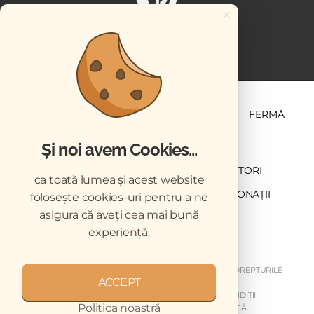
×
ȘTIINȚĂ ȘI PRACTICĂ
BUSINESS
PET
FERMĂ
Și noi avem Cookies...
NEWSLETTER
ABONARE
CONTRIBUTORI
ca toată lumea și acest website
DESCĂRCĂRI
ACREDITARE CMVRO
DONAȚII
folosește cookies-uri pentru a ne
asigura că aveți cea mai bună
CHESTIONAR
experiență.
COPYRIGHT © 2026 REVISTELE VETERINARUL. TOATE DREPTURILE
ACCEPT
REZERVATE.
DESPRE NOI
GDPR
MY GDPR
TERMENI ȘI CONDIȚII
Politica noastră
DISCLAIMER
ARHIVA NEWSLETTER
CODUL DE ETICĂ