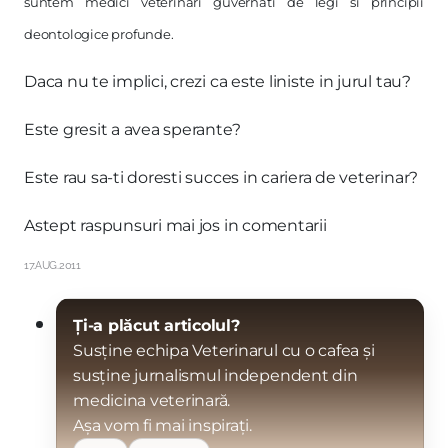
suntem medici veterinari guvernati de legi si principii
deontologice profunde.
Daca nu te implici, crezi ca este liniste in jurul tau?
Este gresit a avea sperante?
Este rau sa-ti doresti succes in cariera de veterinar?
Astept raspunsuri mai jos in comentarii
17.AUG.2011
Ți-a plăcut articolul?
Susține echipa Veterinarul cu o cafea și
susține jurnalismul independent din
medicina veterinară.
Așa vom fi mai inspirați.