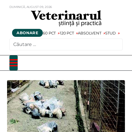
DUMINICĂ,
AUGUST
09,
2026
ABONARE
60 PCT
120 PCT
ABSOLVENT
STUD
CAUTARE