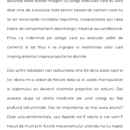
secunda toate aceste imagini cu colegi executati care au avut
doar vina de a executa niste sarcini trasate de oameni care nu
isi vor recunoaste niciodata neputinta, incapacitatea sau lipsa
totala de comportament deontologic medical sau profesional.
Frica i-a indemnat pe colegii care au executat astfel de
comenzi si tot frica ii va ingropa in nesimtirea celor care
imping sistemul inspre propriile lor dorinte.
Dar, sa fim rabdatori caci razbunarea vine tot de la acest copil al
lor. Istoria mi-a aratat de fiecare data ca ei, acesti manipulatori
ai sistemului au devenit victimele propriilor lor actiuni. Dar
aceasta dupa ce vietile medicale ale unor colegi au fost
profund zdruncinate. Dar ce importanta va mai avea atunci?
Doar una sentimentala, caci faptele vor fi istorie si noi vom fi
trecut de mult prin furcile mecanismului uitandu-ne cu regret