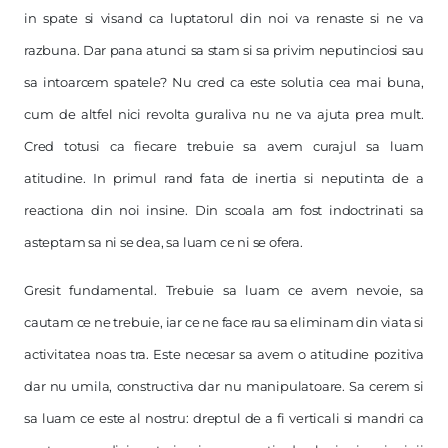
in spate si visand ca luptatorul din noi va renaste si ne va
razbuna. Dar pana atunci sa stam si sa privim neputinciosi sau
sa intoarcem spatele? Nu cred ca este solutia cea mai buna,
cum de altfel nici revolta guraliva nu ne va ajuta prea mult.
Cred totusi ca fiecare trebuie sa avem curajul sa luam
atitudine. In primul rand fata de inertia si neputinta de a
reactiona din noi insine. Din scoala am fost indoctrinati sa
asteptam sa ni se dea, sa luam ce ni se ofera.
Gresit fundamental. Trebuie sa luam ce avem nevoie, sa
cautam ce ne trebuie, iar ce ne face rau sa eliminam din viata si
activitatea noas tra. Este necesar sa avem o atitudine pozitiva
dar nu umila, constructiva dar nu manipulatoare. Sa cerem si
sa luam ce este al nostru: dreptul de a fi verticali si mandri ca