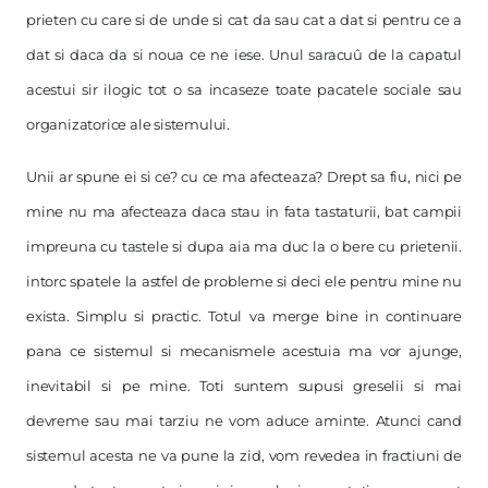
prieten cu care si de unde si cat da sau cat a dat si pentru ce a
dat si daca da si noua ce ne iese. Unul saracuû de la capatul
acestui sir ilogic tot o sa incaseze toate pacatele sociale sau
organizatorice ale sistemului.
Unii ar spune ei si ce? cu ce ma afecteaza? Drept sa fiu, nici pe
mine nu ma afecteaza daca stau in fata tastaturii, bat campii
impreuna cu tastele si dupa aia ma duc la o bere cu prietenii.
intorc spatele la astfel de probleme si deci ele pentru mine nu
exista. Simplu si practic. Totul va merge bine in continuare
pana ce sistemul si mecanismele acestuia ma vor ajunge,
inevitabil si pe mine. Toti suntem supusi greselii si mai
devreme sau mai tarziu ne vom aduce aminte. Atunci cand
sistemul acesta ne va pune la zid, vom revedea in fractiuni de