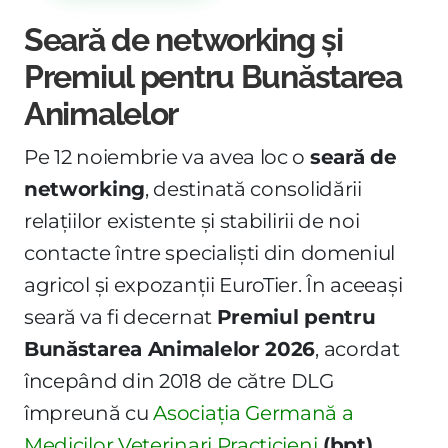
Seară de networking și
Premiul pentru Bunăstarea
Animalelor
Pe 12 noiembrie va avea loc o
seară de
networking
, destinată consolidării
relațiilor existente și stabilirii de noi
contacte între specialiști din domeniul
agricol și expozanții EuroTier. În aceeași
seară va fi decernat
Premiul pentru
Bunăstarea Animalelor 2026
, acordat
începând din 2018 de către DLG
împreună cu
Asociația Germană a
Medicilor Veterinari Practicieni
(bpt)
,