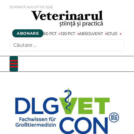
DUMINICĂ,
AUGUST
09,
2026
ABONARE
60 PCT
120 PCT
ABSOLVENT
STUD
CAUTARE