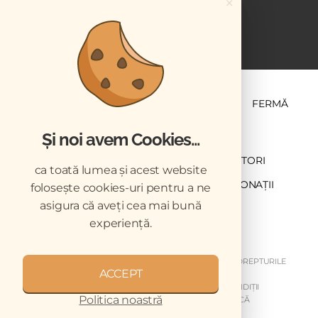
×
ȘTIINȚĂ ȘI PRACTICĂ
BUSINESS
PET
FERMĂ
Și noi avem Cookies...
NEWSLETTER
ABONARE
CONTRIBUTORI
ca toată lumea și acest website
DESCĂRCĂRI
ACREDITARE CMVRO
DONAȚII
folosește cookies-uri pentru a ne
asigura că aveți cea mai bună
CHESTIONAR
experiență.
COPYRIGHT © 2026 REVISTELE VETERINARUL. TOATE DREPTURILE
ACCEPT
REZERVATE.
DESPRE NOI
GDPR
MY GDPR
TERMENI ȘI CONDIȚII
Politica noastră
DISCLAIMER
ARHIVA NEWSLETTER
CODUL DE ETICĂ
MEDIA KIT