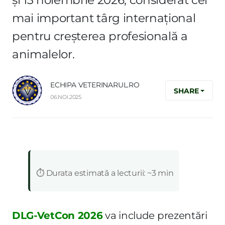
și 13 noiembrie 2026, considerat cel
mai important târg internațional
pentru creșterea profesională a
animalelor.
ECHIPA VETERINARUL.RO
SHARE
06.NOI.2025
:
⏱️ Durata estimată a lecturii: ~3 min
DLG-VetCon 2026
va include prezentări