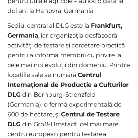
pentru utilaje agricole – au loc o dată la
doi ani la Hanovra, Germania.
Sediul central al DLG este la
Frankfurt,
Germania
, iar organizația desfășoară
activități de testare și cercetare practică
pentru a informa membrii cu privire la
cele mai noi evoluții din domeniu. Printre
locațiile sale se numără
Centrul
Internațional de Producție a Culturilor
DLG
din Bernburg-Strenzfeld
(Germania), o fermă experimentală de
600 de hectare, și
Centrul de Testare
DLG
din Groß-Umstadt, cel mai mare
centru european pentru testarea