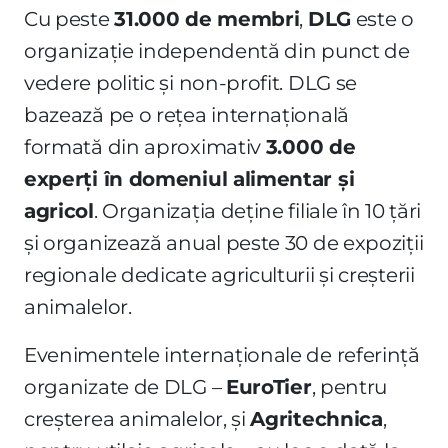
Cu peste
31.000 de membri
,
DLG
este o
organizație independentă din punct de
vedere politic și non-profit. DLG se
bazează pe o rețea internațională
formată din aproximativ
3.000 de
experți în domeniul alimentar și
agricol
. Organizația deține filiale în 10 țări
și organizează anual peste 30 de expoziții
regionale dedicate agriculturii și creșterii
animalelor.
Evenimentele internaționale de referință
organizate de DLG –
EuroTier
, pentru
creșterea animalelor, și
Agritechnica
,