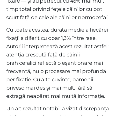
fixare — și au petrecut cu 45% mai mult
timp total privind fețele câinilor cu bot
scurt față de cele ale câinilor normocefali.
Cu toate acestea, durata medie a fiecărei
fixații a diferit cu doar 1,3% între rase.
Autorii interpretează acest rezultat astfel:
atenția crescută față de câinii
brahicefalici reflectă o eșantionare mai
frecventă, nu o procesare mai profundă
per fixație. Cu alte cuvinte, oamenii
privesc mai des și mai mult, fără să
extragă neapărat mai multă informație.
Un alt rezultat notabil a vizat discrepanța