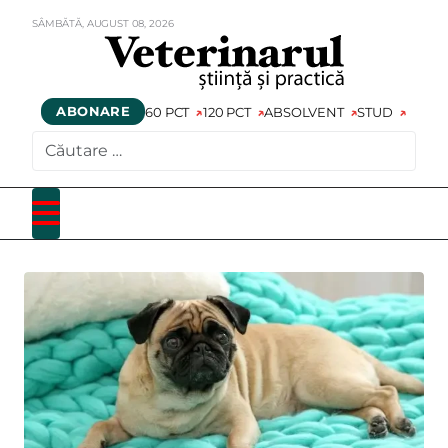
SÂMBĂTĂ,
AUGUST
08,
2026
ABONARE
60 PCT
120 PCT
ABSOLVENT
STUD
CAUTARE