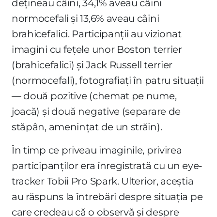
dețineau câini, 34,1% aveau câini
normocefali și 13,6% aveau câini
brahicefalici. Participanții au vizionat
imagini cu fețele unor Boston terrier
(brahicefalici) și Jack Russell terrier
(normocefali), fotografiați în patru situații
— două pozitive (chemat pe nume,
joacă) și două negative (separare de
stăpân, amenințat de un străin).
În timp ce priveau imaginile, privirea
participanților era înregistrată cu un eye-
tracker Tobii Pro Spark. Ulterior, aceștia
au răspuns la întrebări despre situația pe
care credeau că o observă și despre