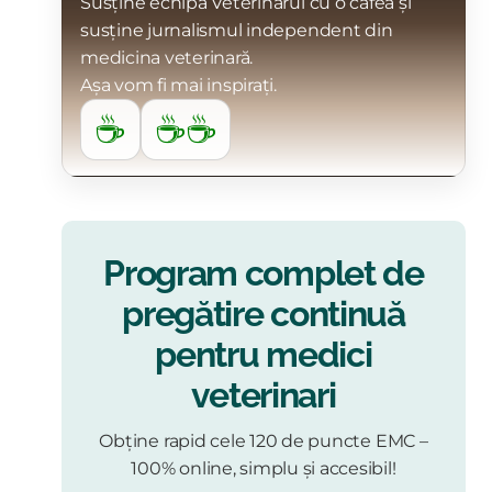
Susține echipa Veterinarul cu o cafea și
susține jurnalismul independent din
medicina veterinară.
Așa vom fi mai inspirați.
☕
☕☕
Program complet de
pregătire continuă
pentru medici
veterinari
Obține rapid cele 120 de puncte EMC –
100% online, simplu și accesibil!