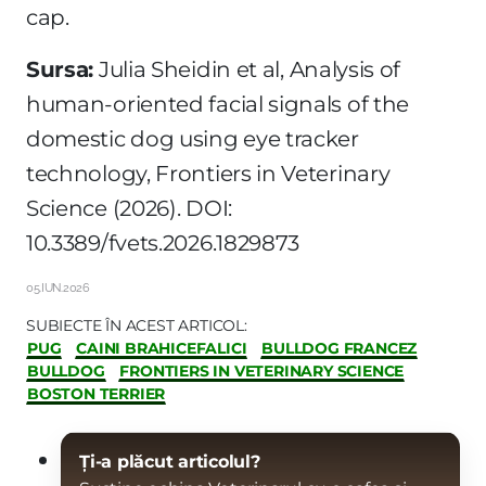
cap.
Sursa:
Julia Sheidin et al, Analysis of
human-oriented facial signals of the
domestic dog using eye tracker
technology, Frontiers in Veterinary
Science (2026). DOI:
10.3389/fvets.2026.1829873
05.IUN.2026
SUBIECTE ÎN ACEST ARTICOL:
PUG
CAINI BRAHICEFALICI
BULLDOG FRANCEZ
BULLDOG
FRONTIERS IN VETERINARY SCIENCE
BOSTON TERRIER
Ți-a plăcut articolul?