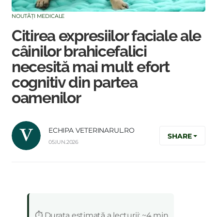
NOUTĂȚI MEDICALE
Citirea expresiilor faciale ale
câinilor brahicefalici
necesită mai mult efort
cognitiv din partea
oamenilor
ECHIPA VETERINARUL.RO
SHARE
05.IUN.2026
:
⏱️ Durata estimată a lecturii: ~4 min