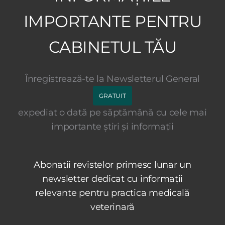
IMPORTANTE PENTRU
CABINETUL TĂU
Înregistrează-te la Newsletterul General
GRATUIT
expediat o dată pe săptămână cu cele mai
importante știri și informații
Abonații revistelor primesc lunar un
newsletter dedicat cu informații
relevante pentru practica medicală
veterinară