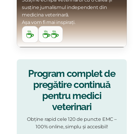
susține jurnalismul independent din
medicina veterinară.
Așa vom fi mai inspirați.
☕
☕☕
Program complet de
pregătire continuă
pentru medici
veterinari
Obține rapid cele 120 de puncte EMC –
100% online, simplu și accesibil!