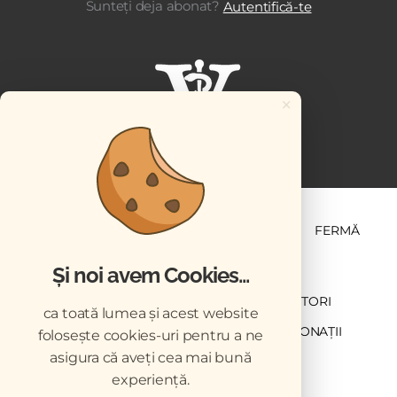
Sunteți deja abonat?
Autentifică-te
×
ȘTIINȚĂ ȘI PRACTICĂ
BUSINESS
PET
FERMĂ
Și noi avem Cookies...
NEWSLETTER
ABONARE
CONTRIBUTORI
ca toată lumea și acest website
DESCĂRCĂRI
ACREDITARE CMVRO
DONAȚII
folosește cookies-uri pentru a ne
asigura că aveți cea mai bună
CHESTIONAR
experiență.