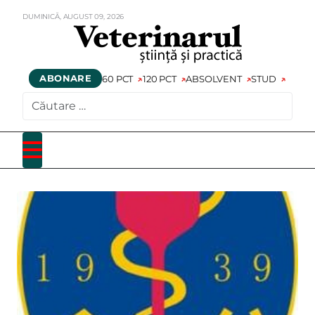
DUMINICĂ,
AUGUST
09,
2026
ABONARE
60 PCT
120 PCT
ABSOLVENT
STUD
CAUTARE