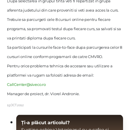
Dupa selectarea in grupul tinta veti fi repartizat in grupa
aferenta judetului din care proveniti si veti avea acces la curs.
Trebuie sa parcurgeti cele 8 cursuri online pentru fiecare
programa, sa promovati testul dupa fiecare curs, sa salvati si sa
va printati diploma dupa fiecare curs.
Sa participati la cursurile face-to-face dupa parcurgerea celor 8
cursuri online conform programarii de catre CMVRO.
Pentru orice problema tehnica de accesare sau utilizare a
platformei va rugam sa folositi adresa de email:
CallCenter@siveco.ro
Manager de proiect, dr. Viorel Andronie.
15.OCT.2012
Ți-a plăcut articolul?
Susține echipa Veterinarul cu o cafea și