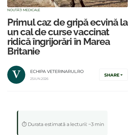
NOUTĂȚI MEDICALE
Primul caz de gripă ecvină la
un cal de curse vaccinat
ridică îngrijorări în Marea
Britanie
ECHIPA VETERINARUL.RO
SHARE
25.IUN.2026
:
⏱️ Durata estimată a lecturii: ~3 min