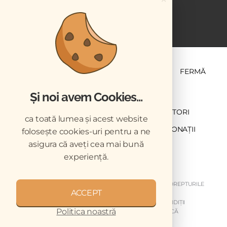
ȘTIINȚĂ ȘI PRACTICĂ
BUSINESS
PET
FERMĂ
Și noi avem Cookies...
NEWSLETTER
ABONARE
CONTRIBUTORI
ca toată lumea și acest website
DESCĂRCĂRI
ACREDITARE CMVRO
DONAȚII
folosește cookies-uri pentru a ne
asigura că aveți cea mai bună
CHESTIONAR
experiență.
COPYRIGHT © 2026 REVISTELE VETERINARUL. TOATE DREPTURILE
ACCEPT
REZERVATE.
DESPRE NOI
GDPR
MY GDPR
TERMENI ȘI CONDIȚII
Politica noastră
DISCLAIMER
ARHIVA NEWSLETTER
CODUL DE ETICĂ
MEDIA KIT