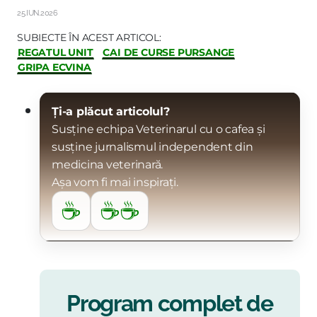
25.IUN.2026
SUBIECTE ÎN ACEST ARTICOL:
REGATUL UNIT
CAI DE CURSE PURSANGE
GRIPA ECVINA
Ți-a plăcut articolul?
Susține echipa Veterinarul cu o cafea și
susține jurnalismul independent din
medicina veterinară.
Așa vom fi mai inspirați.
☕
☕☕
Program complet de