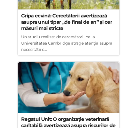
Gripa ecvină: Cercetătorii avertizează
asupra unui tipar „de final de an” și cer
măsuri mai stricte
Un studiu realizat de cercetătorii de la
Universitatea Cambridge atrage atenția asupra
necesității c...
Regatul Unit: O organizație veterinară
caritabilă avertizează asupra riscurilor de