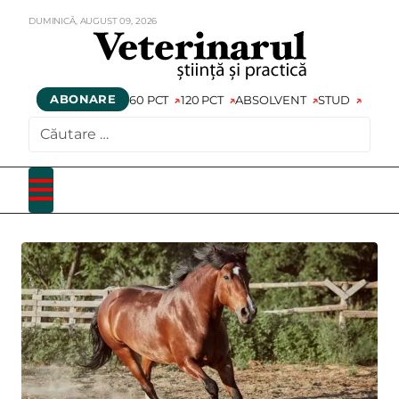
DUMINICĂ,
AUGUST
09,
2026
ABONARE
60 PCT
120 PCT
ABSOLVENT
STUD
CAUTARE