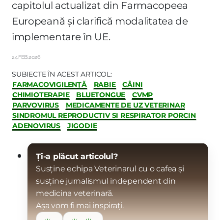
capitolul actualizat din Farmacopeea
Europeană și clarifică modalitatea de
implementare în UE.
24.FEB.2026
SUBIECTE ÎN ACEST ARTICOL:
FARMACOVIGILENȚĂ
RABIE
CÂINI
CHIMIOTERAPIE
BLUETONGUE
CVMP
PARVOVIRUS
MEDICAMENTE DE UZ VETERINAR
SINDROMUL REPRODUCTIV SI RESPIRATOR PORCIN
ADENOVIRUS
JIGODIE
Ți-a plăcut articolul?
Susține echipa Veterinarul cu o cafea și
susține jurnalismul independent din
medicina veterinară.
Așa vom fi mai inspirați.