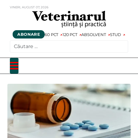
VINERI,
AUGUST
07,
2026
ABONARE
60 PCT
120 PCT
ABSOLVENT
STUD
CAUTARE