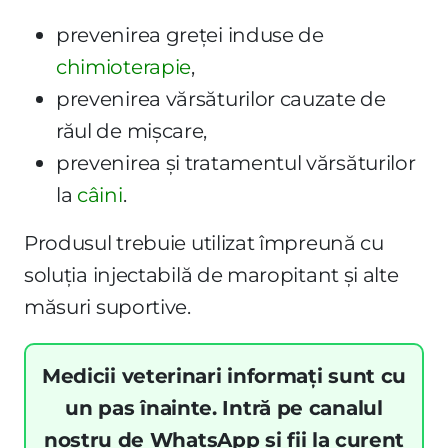
prevenirea greței induse de
chimioterapie
,
prevenirea vărsăturilor cauzate de
răul de mișcare,
prevenirea și tratamentul vărsăturilor
la
câini
.
Produsul trebuie utilizat împreună cu
soluția injectabilă de maropitant și alte
măsuri suportive.
Medicii veterinari informați sunt cu
un pas înainte. Intră pe canalul
nostru de WhatsApp și fii la curent