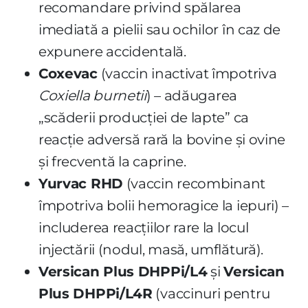
recomandare privind spălarea
imediată a pielii sau ochilor în caz de
expunere accidentală.
Coxevac
(vaccin inactivat împotriva
Coxiella burnetii
) – adăugarea
„scăderii producției de lapte” ca
reacție adversă rară la bovine și ovine
și frecventă la caprine.
Yurvac RHD
(vaccin recombinant
împotriva bolii hemoragice la iepuri) –
includerea reacțiilor rare la locul
injectării (nodul, masă, umflătură).
Versican Plus DHPPi/L4
și
Versican
Plus DHPPi/L4R
(vaccinuri pentru