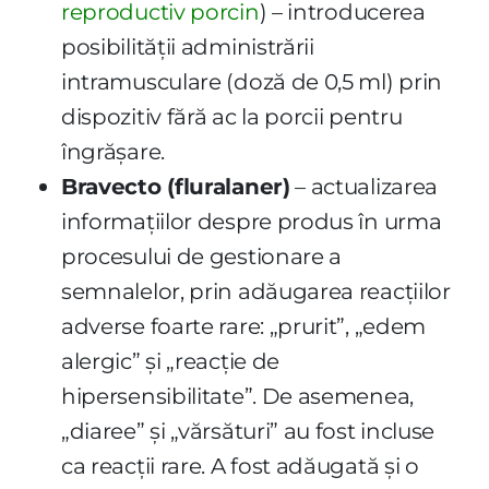
reproductiv porcin
) – introducerea
posibilității administrării
intramusculare (doză de 0,5 ml) prin
dispozitiv fără ac la porcii pentru
îngrășare.
Bravecto (fluralaner)
– actualizarea
informațiilor despre produs în urma
procesului de gestionare a
semnalelor, prin adăugarea reacțiilor
adverse foarte rare: „prurit”, „edem
alergic” și „reacție de
hipersensibilitate”. De asemenea,
„diaree” și „vărsături” au fost incluse
ca reacții rare. A fost adăugată și o