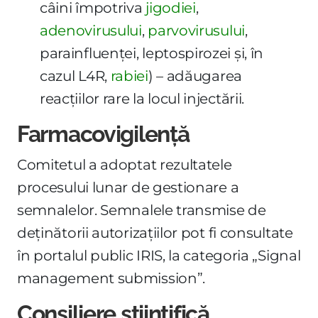
câini împotriva
jigodiei
,
adenovirusului
,
parvovirusului
,
parainfluenței, leptospirozei și, în
cazul L4R,
rabiei
) – adăugarea
reacțiilor rare la locul injectării.
Farmacovigilență
Comitetul a adoptat rezultatele
procesului lunar de gestionare a
semnalelor. Semnalele transmise de
deținătorii autorizațiilor pot fi consultate
în portalul public IRIS, la categoria „Signal
management submission”.
Consiliere științifică