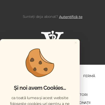
Sunteți deja abonat?
Autentifică-te
×
ȘTIINȚĂ ȘI PRACTICĂ
BUSINESS
PET
FERMĂ
Și noi avem Cookies...
NEWSLETTER
ABONARE
CONTRIBUTORI
ca toată lumea și acest website
DESCĂRCĂRI
ACREDITARE CMVRO
DONAȚII
folosește cookies-uri pentru a ne