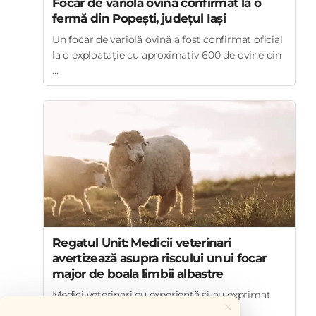
Focar de variolă ovină confirmat la o
fermă din Popești, județul Iași
Un focar de variolă ovină a fost confirmat oficial
la o exploatație cu aproximativ 600 de ovine din
...
Regatul Unit: Medicii veterinari
avertizează asupra riscului unui focar
major de boala limbii albastre
Medici veterinari cu experiență și-au exprimat
×
temerea că Regatul Unit ar putea să se