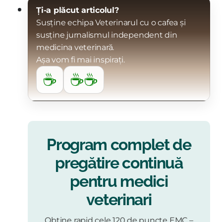
Ți-a plăcut articolul?
Susține echipa Veterinarul cu o cafea și
susține jurnalismul independent din
medicina veterinară.
Așa vom fi mai inspirați.
☕
☕☕
Program complet de
pregătire continuă
pentru medici
veterinari
Obține rapid cele 120 de puncte EMC –