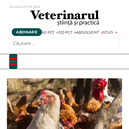
JOI,
AUGUST
06,
2026
ABONARE
60 PCT
120 PCT
ABSOLVENT
STUD
CAUTARE