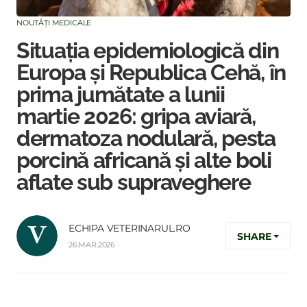
NOUTĂȚI MEDICALE
Situația epidemiologică din
Europa și Republica Cehă, în
prima jumătate a lunii
martie 2026: gripa aviară,
dermatoza nodulară, pesta
porcină africană și alte boli
aflate sub supraveghere
ECHIPA VETERINARUL.RO
SHARE
26.MAR.2026