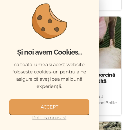
confrunte cu u...
Și noi avem Cookies...
ca toată lumea și acest website
folosește cookies-uri pentru a ne
Raport săptămânal ADIS: pesta porcină
asigura că aveți cea mai bună
africană rămâne cea mai răspândită
experiență.
boală animală în Europa
Cea mai recentă notificare săptămânală a
Sistemului European de Informații privind Bolile
ACCEPT
Animale (A...
Politica noastră