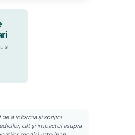
e
ri
u și
 de a informa și sprijini
dicilor, cât și impactul asupra
naților medici veterinari