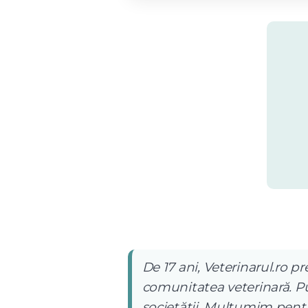
De 17 ani, Veterinarul.ro pr
comunitatea veterinară. Pub
societății. Mulțumim pentru