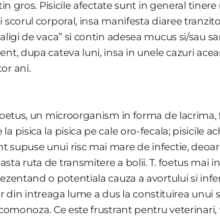
tin gros. Pisicile afectate sunt in general tinere
 scorul corporal, insa manifesta diaree tranzitor
aligi de vaca” si contin adesea mucus si/sau san
ent, dupa cateva luni, insa in unele cazuri ace
or ani.
foetus, un microorganism in forma de lacrima, fl
 pisica la pisica pe cale oro-fecala; pisicile ach
 supuse unui risc mai mare de infectie, deoar
ta ruta de transmitere a bolii. T. foetus mai inf
ezentand o potentiala cauza a avortului si infer
ilor din intreaga lume a dus la constituirea unui 
icomonoza. Ce este frustrant pentru veterinari, t