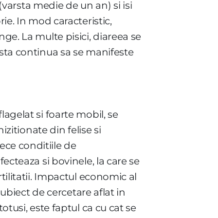
 (varsta medie de un an) si isi
ie. In mod caracteristic,
ge. La multe pisici, diareea se
asta continua sa se manifeste
agelat si foarte mobil, se
izitionate din felise si
ece conditiile de
ecteaza si bovinele, la care se
tilitatii. Impactul economic al
subiect de cercetare aflat in
otusi, este faptul ca cu cat se