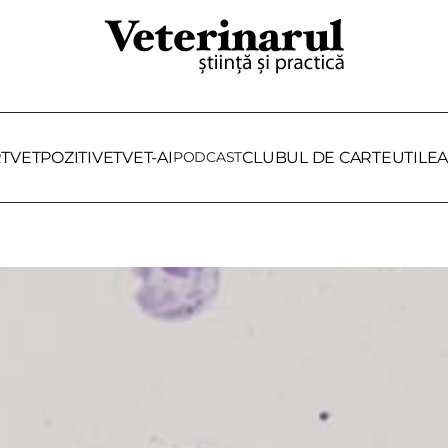
RTVET
POZITIVET
VET-AI
PODCAST
CLUBUL DE CARTE
UTILE
A