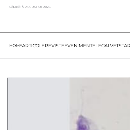
SÂMBĂTĂ,
AUGUST
08,
2026
HOME
ARTICOLE
REVISTE
EVENIMENTE
LEGALVET
STA