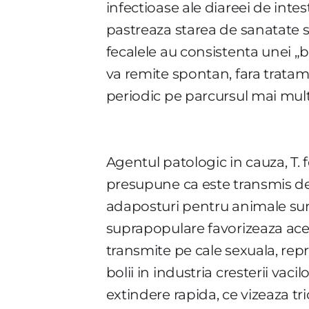
infectioase ale diareei de intes
pastreaza starea de sanatate si
fecalele au consistenta unei „b
va remite spontan, fara tratam
periodic pe parcursul mai mult
Agentul patologic in cauza, T. 
presupune ca este transmis de la
adaposturi pentru animale sunt
suprapopulare favorizeaza aceas
transmite pe cale sexuala, repr
bolii in industria cresterii vac
extindere rapida, ce vizeaza tr