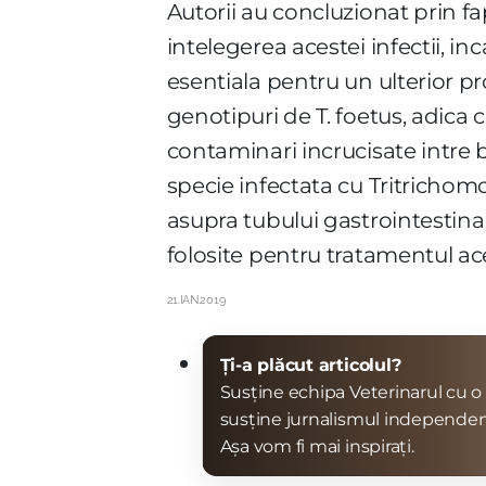
Autorii au concluzionat prin fa
intelegerea acestei infectii, 
esentiala pentru un ulterior p
genotipuri de T. foetus, adica c
contaminari incrucisate intre bov
specie infectata cu Tritrichom
asupra tubului gastrointestinal
folosite pentru tratamentul ace
21.IAN.2019
Ți-a plăcut articolul?
Susține echipa Veterinarul cu o 
susține jurnalismul independen
Așa vom fi mai inspirați.