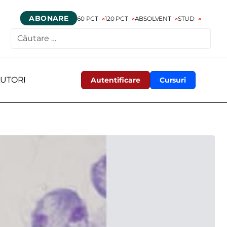
ABONARE
60 PCT
120 PCT
ABSOLVENT
STUD
CAUTARE
UTORI
Autentificare
Cursuri