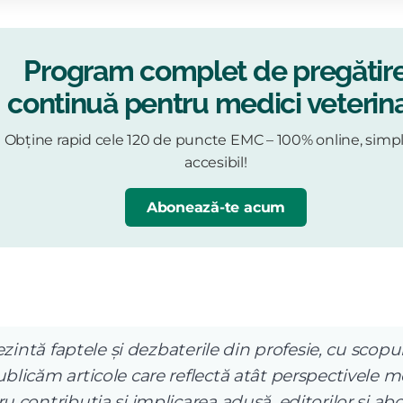
Program complet de pregătir
continuă pentru medici veterina
Obține rapid cele 120 de puncte EMC – 100% online, simpl
accesibil!
Abonează-te acum
ezintă faptele și dezbaterile din profesie, cu scopul
licăm articole care reflectă atât perspectivele me
 contribuția și implicarea adusă, editorilor și abo