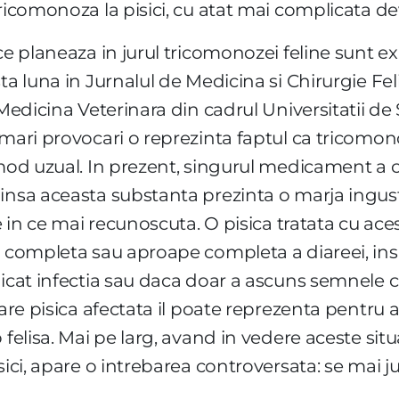
tricomonoza la pisici, cu atat mai complicata d
e planeaza in jurul tricomonozei feline sunt expl
ta luna in Jurnalul de Medicina si Chirurgie Feli
 Medicina Veterinara din cadrul Universitatii de
mari provocari o reprezinta faptul ca tricomono
mod uzual. In prezent, singurul medicament a caru
insa aceasta substanta prezinta o marja ingusta
ce in ce mai recunoscuta. O pisica tratata cu a
 completa sau aproape completa a diareei, insa 
icat infectia sau daca doar a ascuns semnele cl
care pisica afectata il poate reprezenta pentru a
felisa. Mai pe larg, avand in vedere aceste situa
ici, apare o intrebarea controversata: se mai jus