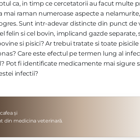
ptul ca, in timp ce cercetatorii au facut multe 
inca mai raman numeroase aspecte a nelamurite, 
rogres. Sunt intr-adevar distincte din punct de
el felin si cel bovin, implicand gazde separate, 
ine si pisici? Ar trebui tratate si toate pisicile
onas? Care este efectul pe termen lung al infec
? Pot fi identificate medicamente mai sigure si 
stei infectii?
cafea și
t din medicina veterinară.