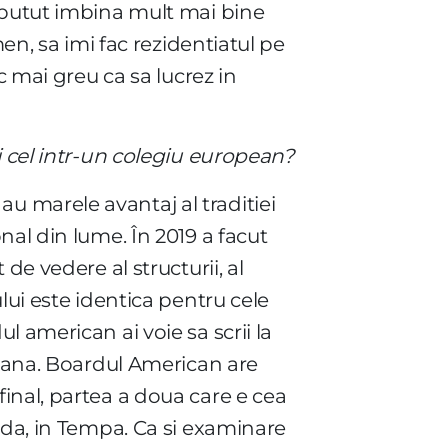
m putut imbina mult mai bine
en, sa imi fac rezidentiatul pe
c mai greu ca sa lucrez in
i cel intr-un colegiu european?
 marele avantaj al traditiei
nal din lume. În 2019 a facut
de vedere al structurii, al
lui este identica pentru cele
 american ai voie sa scrii la
 mana. Boardul American are
inal, partea a doua care e cea
ida, in Tempa. Ca si examinare