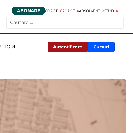
ABONARE
60 PCT
120 PCT
ABSOLVENT
STUD
CAUTARE
UTORI
Autentificare
Cursuri