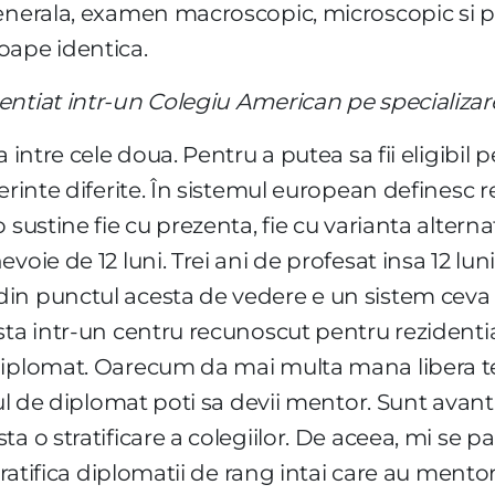
enerala, examen macroscopic, microscopic si par
oape identica.
entiat intr-un Colegiu American pe specializar
a intre cele doua. Pentru a putea sa fii eligibi
erinte diferite. În sistemul european definesc re
sustine fie cu prezenta, fie cu varianta alternat
evoie de 12 luni. Trei ani de profesat insa 12 
in punctul acesta de vedere e un sistem ceva 
sta intr-un centru recunoscut pentru rezidentia
 diplomat. Oarecum da mai multa mana libera t
lul de diplomat poti sa devii mentor. Sunt avant
a o stratificare a colegiilor. De aceea, mi se p
tratifica diplomatii de rang intai care au mentors