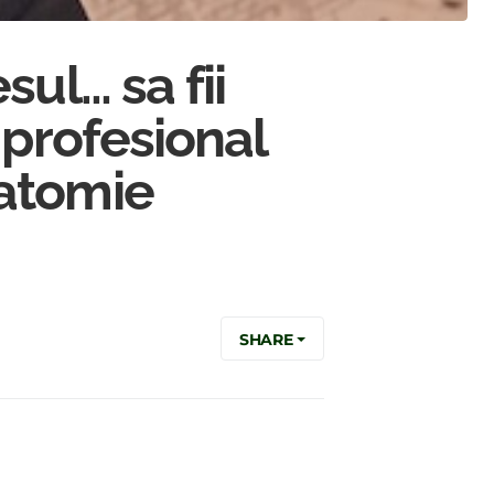
ul… sa fii
 profesional
natomie
SHARE