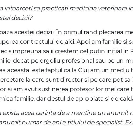
a intoarceti sa practicati medicina veterinara i
tei decizii?
a baza acestei decizii: În primul rand plecarea m
uperea contractului de aici. Apoi am familie si 
decis impreuna sa ii crestem cel putin initial i
lie, decat pe orgoliu profesional sau pe un mot
nea aceasta, este faptul ca la Cluj am un mediu 
rcetare la care sunt director si pe care pot sa 
r si am avut sustinerea profesorilor mei care fa
 mica familie, dar destul de apropiata si de cal
 exista acea cerinta de a mentine un anumit ni
numit numar de ani a titlului de specialist. Exis