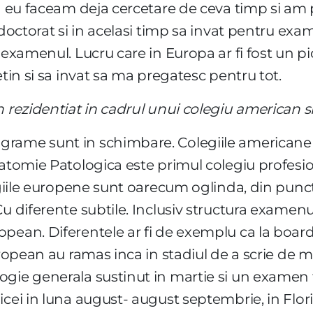
ca eu faceam deja cercetare de ceva timp si a
-doctorat si in acelasi timp sa invat pentru exam
 examenul. Lucru care in Europa ar fi fost un pi
etin si sa invat sa ma pregatesc pentru tot.
n rezidentiat in cadrul unui colegiu american s
rame sunt in schimbare. Colegiile americane au
natomie Patologica este primul colegiu profesio
egiile europene sunt oarecum oglinda, din punct 
u diferente subtile. Inclusiv structura examenu
ean. Diferentele ar fi de exemplu ca la boardul
european au ramas inca in stadiul de a scrie de
gie generala sustinut in martie si un examen f
icei in luna august- august septembrie, in Flor