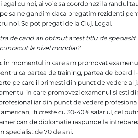
i egal cu noi, ai voie sa coordonezi la randul ta
cepe sa ne gandim daca pregatim rezidenti pen
ru noi. Se pot pregati de la Cluj. Legal.
ra de cand ati obtinut acest titlu de speciaslit
ecunoscut la nivel mondial?
e. În momentul in care am promovat examenul
entru ca partea de training, partea de board l
te pe care il primesti din punct de vedere al j
 momentul in care promovezi examenul si esti 
 profesional iar din punct de vedere profesional,
american, iti creste cu 30-40% salariul, cel put
l american de diplomatie raspunde la intrebarea 
n specialist de 70 de ani.