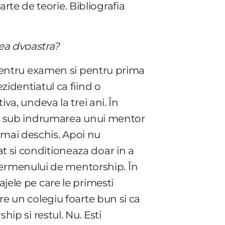
te de teorie. Bibliografia
ea dvoastra?
l pentru examen si pentru prima
zidentiatul ca fiind o
iva, undeva la trei ani. În
luni sub indrumarea unui mentor
mai deschis. Apoi nu
t si conditioneaza doar in a
ermenului de mentorship. În
ajele pe care le primesti
are un colegiu foarte bun si ca
hip si restul. Nu. Esti