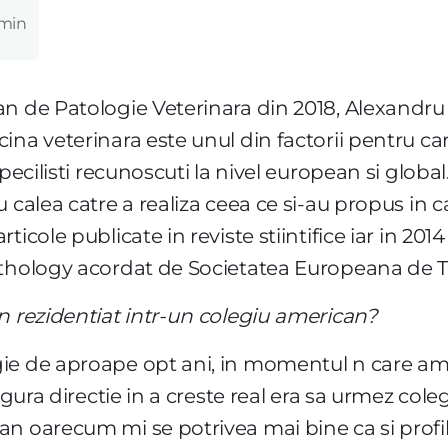
 min
an de Patologie Veterinara din 2018, Alexandru
na veterinara este unul din factorii pentru car
pecilisti recunoscuti la nivel european si global
 calea catre a realiza ceea ce si-au propus in ca
icole publicate in reviste stiintifice iar in 201
athology acordat de Societatea Europeana de T
n rezidentiat intr-un colegiu american?
ie de aproape opt ani, in momentul n care am d
ngura directie in a creste real era sa urmez cole
n oarecum mi se potrivea mai bine ca si profil,