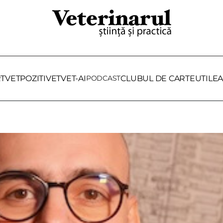
RTVET
POZITIVET
VET-AI
PODCAST
CLUBUL DE CARTE
UTILE
A