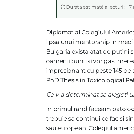
⏱️ Durata estimată a lecturii: ~7
Diplomat al Colegiului Americ
lipsa unui mentorship in medici
Bulgaria exista atat de putini s
oamenii buni isi vor gasi mereu
impresionant cu peste 145 de art
PhD Thesis in Toxicological P
Ce v-a determinat sa alegeti u
În primul rand faceam patolog
trebuie sa continui ce fac si si
sau european. Colegiul america