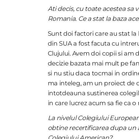
Ati decis, cu toate acestea sa v
Romania. Ce a stat la baza aces
Sunt doi factori care au stat l
din SUA a fost facuta cu intrer
Clujului. Avem doi copii si am 
decizie bazata mai mult pe fami
si nu stiu daca tocmai in ordi
ma inteleg, am un proiect de ce
intotdeauna sustinerea colegilo
in care lucrez acum sa fie ca o
La nivelul Colegiului European
obtine recertificarea dupa un a
Colegiului American?