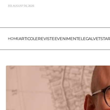
JOI,
AUGUST
06,
2026
HOME
ARTICOLE
REVISTE
EVENIMENTE
LEGALVET
STA