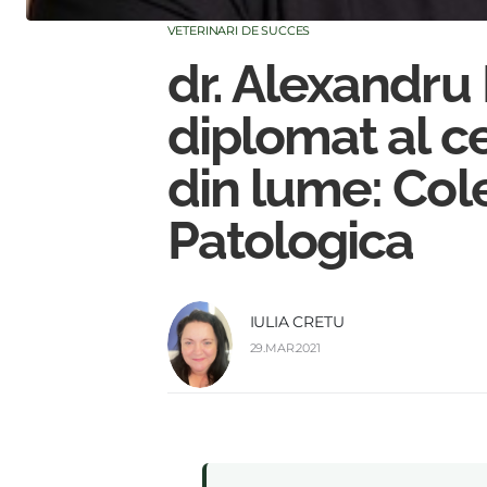
VETERINARI DE SUCCES
dr. Alexandru 
diplomat al ce
din lume: Col
Patologica
IULIA CRETU
29.MAR.2021
: