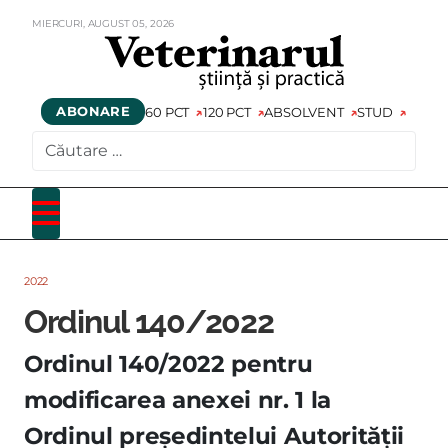
MIERCURI,
AUGUST
05,
2026
ABONARE
60 PCT
120 PCT
ABSOLVENT
STUD
CAUTARE
2022
Ordinul 140/2022
Ordinul 140/2022 pentru
modificarea anexei nr. 1 la
Ordinul preşedintelui Autorităţii