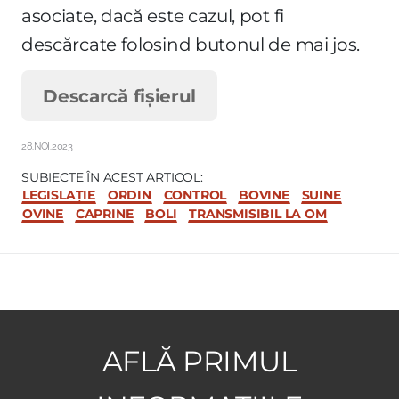
asociate, dacă este cazul, pot fi
descărcate folosind butonul de mai jos.
Descarcă fișierul
28.NOI.2023
SUBIECTE ÎN ACEST ARTICOL:
LEGISLAȚIE
ORDIN
CONTROL
BOVINE
SUINE
OVINE
CAPRINE
BOLI
TRANSMISIBIL LA OM
AFLĂ PRIMUL