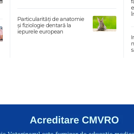
f
e
î
Particularități de anatomie
și fiziologie dentară la
iepurele european
I
m
s