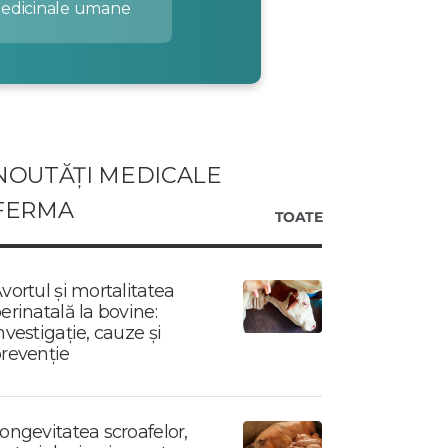
medicinale umane
NOUTĂȚI MEDICALE
FERMA
TOATE
vortul și mortalitatea
erinatală la bovine:
nvestigație, cauze și
revenție
ongevitatea scroafelor,