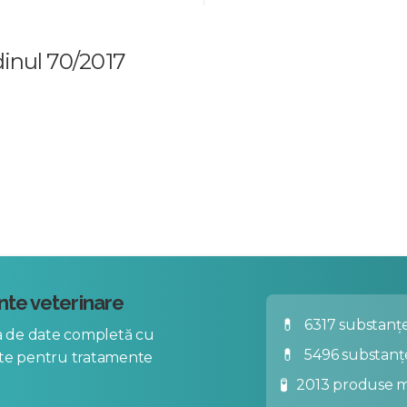
inul 70/2017
te veterinare
💊
6317 substanțe
za de date completă cu
💊
5496 substanț
nte pentru tratamente
🧪
2013 produse m