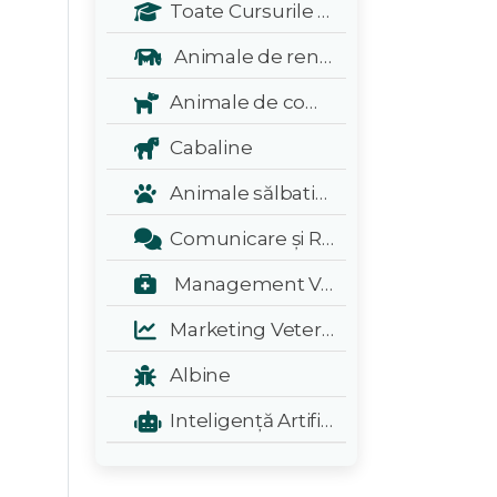
Toate Cursurile Veterinarul:
Animale de renta
Animale de companie
Cabaline
Animale sălbatice și exotice
Comunicare și Relații Publice
Management Veterinar
Marketing Veterinar
Albine
Inteligență Artificială - A.I.