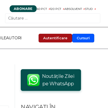
ABONARE
60 PCT
120 PCT
ABSOLVENT
STUD
CAUTARE
ILE
AUTORI
Autentificare
Cursuri
Noutățile Zilei
pe WhatsApp
NAVIGAȚI ÎN