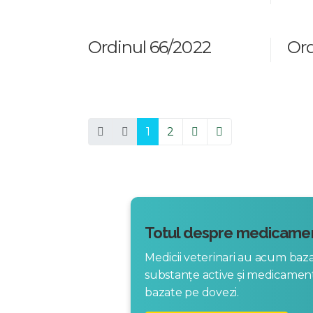
Ordinul 66/2022
Ord
1
2
Totul despre medicamen
Medicii veterinari au acum ba
substanțe active și medicame
bazate pe dovezi.