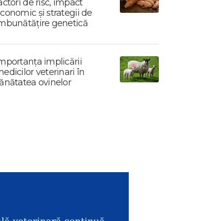
actori de risc, impact
conomic și strategii de
mbunătățire genetică
mportanța implicării
edicilor veterinari în
ănătatea ovinelor