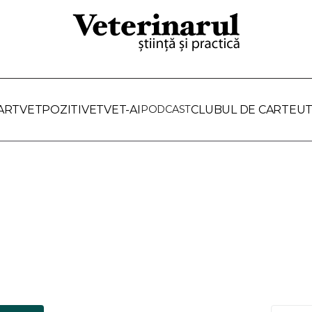
ARTVET
POZITIVET
VET-AI
PODCAST
CLUBUL DE CARTE
UT