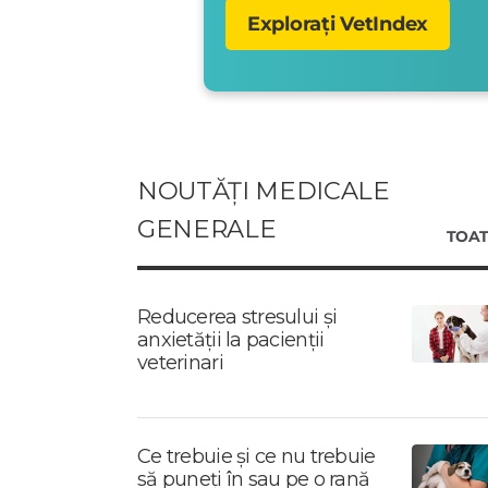
Explorați VetIndex
NOUTĂȚI MEDICALE
GENERALE
TOAT
Reducerea stresului și
anxietății la pacienții
veterinari
Ce trebuie și ce nu trebuie
să puneți în sau pe o rană