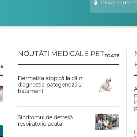
🧪
7165 produse 
NOUTĂȚI MEDICALE PET
TOATE
E
Dermatita atopică la câini:
diagnostic, patogeneză și
A
tratament
p
i
p
Sindromul de detresă
respiratorie acută
L