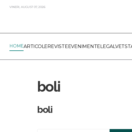
VINERI,
AUGUST
07,
2026
HOME
ARTICOLE
REVISTE
EVENIMENTE
LEGALVET
ST
boli
boli