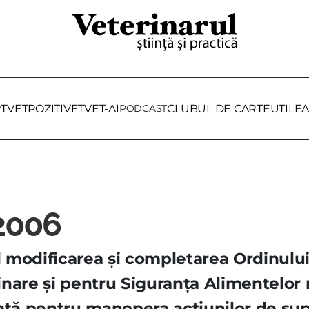
RTVET
POZITIVET
VET-AI
PODCAST
CLUBUL DE CARTE
UTILE
A
2006
 modificarea şi completarea Ordinului 
inare şi pentru Siguranţa Alimentelor 
lată pentru manopera acţiunilor de su