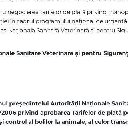
ru negocierea tarifelor de plată privind manop
ţiei în cadrul programului naţional de urgenţă 
atea Naţională Sanitară Veterinară şi pentru Sig
ionale Sanitare Veterinare şi pentru Siguran
nul preşedintelui Autorităţii Naţionale Sani
/2006 privind aprobarea Tarifelor de plată 
 control al bolilor la animale, al celor trans