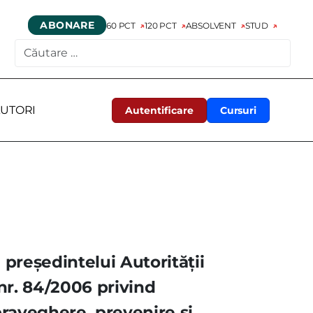
ABONARE
60 PCT
120 PCT
ABSOLVENT
STUD
CAUTARE
UTORI
Autentificare
Cursuri
preşedintelui Autorităţii
nr. 84/2006 privind
praveghere, prevenire şi