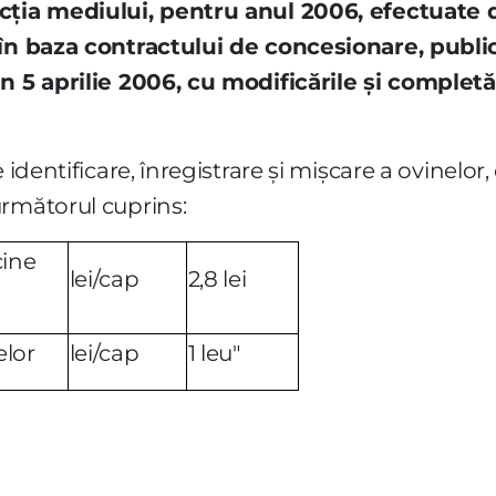
ecţia mediului, pentru anul 2006, efectuate 
 în baza contractului de concesionare, public
n 5 aprilie 2006, cu modificările şi completăr
 identificare, înregistrare şi mişcare a ovinelor, 
următorul cuprins:
cine
lei/cap
2,8 lei
elor
lei/cap
1 leu"