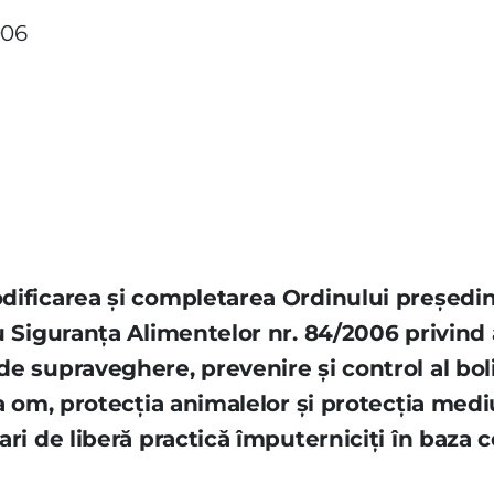
006
ificarea şi completarea Ordinului preşedint
u Siguranţa Alimentelor nr. 84/2006 privind 
 supraveghere, prevenire şi control al bolil
a om, protecţia animalelor şi protecţia medi
ari de liberă practică împuterniciţi în baza