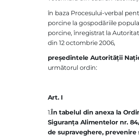
în baza Procesului-verbal pent
porcine la gospodăriile popula
porcine, înregistrat la Autorit
din 12 octombrie 2006,
preşedintele Autorităţii Naţ
următorul ordin:
Art. I
1.
În tabelul din anexa la Ordi
Siguranţa Alimentelor nr.
84
de supraveghere, prevenire şi