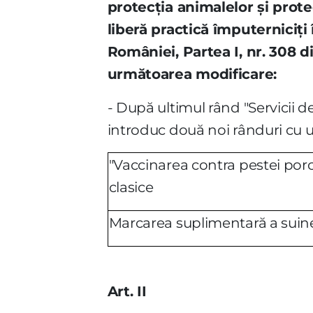
protecţia animalelor şi prot
liberă practică împuterniciţi
României, Partea I, nr. 308 di
următoarea modificare:
- După ultimul rând "Servicii de
introduc două noi rânduri cu 
"Vaccinarea contra pestei por
clasice
Marcarea suplimentară a suin
Art. II