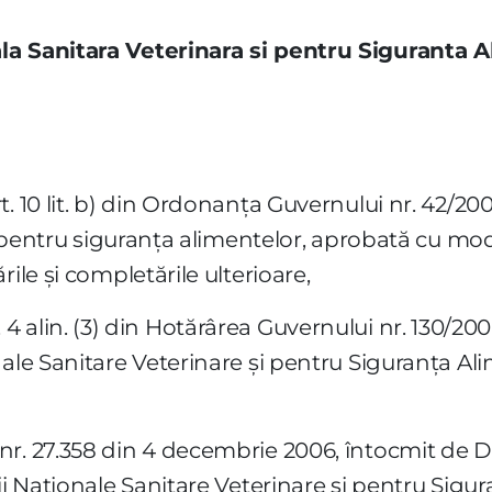
la Sanitara Veterinara si pentru Siguranta 
t. 10 lit. b) din Ordonanţa Guvernului nr. 42/20
şi pentru siguranţa alimentelor, aprobată cu modi
ile şi completările ulterioare,
 art. 4 alin. (3) din Hotărârea Guvernului nr. 130/2
ale Sanitare Veterinare şi pentru Siguranţa Alim
r. 27.358 din 4 decembrie 2006, întocmit de Di
ii Naţionale Sanitare Veterinare şi pentru Sigu