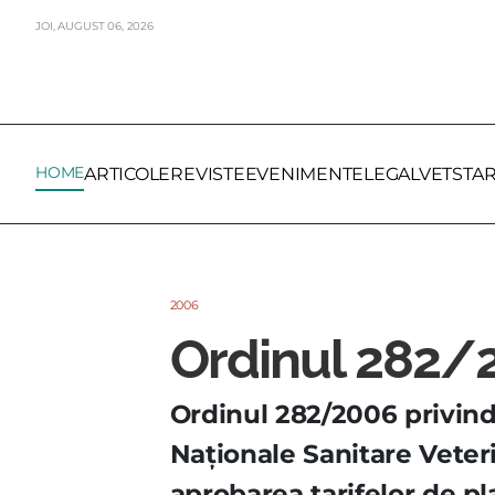
JOI,
AUGUST
06,
2026
HOME
ARTICOLE
REVISTE
EVENIMENTE
LEGALVET
STA
2006
Ordinul 282/
Ordinul 282/2006 privind
Naţionale Sanitare Veter
aprobarea tarifelor de p