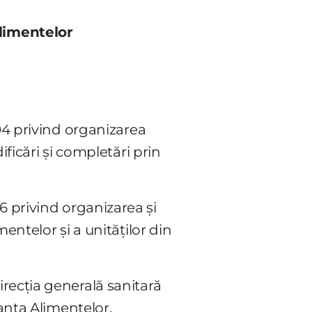
Alimentelor
04 privind organizarea
ficări şi completări prin
006 privind organizarea şi
entelor şi a unităţilor din
recţia generală sanitară
ranţa Alimentelor,