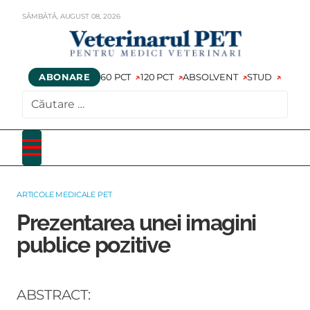
SÂMBĂTĂ,
AUGUST
08,
2026
ABONARE
60 PCT
120 PCT
ABSOLVENT
STUD
CAUTARE
ARTICOLE MEDICALE PET
Prezentarea unei imagini
publice pozitive
ABSTRACT: