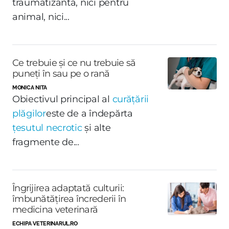
traumatizantă, nici pentru
animal, nici...
Ce trebuie și ce nu trebuie să
puneți în sau pe o rană
MONICA NITA
Obiectivul principal al
curățării
plăgilor
este de a îndepărta
țesutul necrotic
și alte
fragmente de...
Îngrijirea adaptată culturii:
îmbunătățirea încrederii în
medicina veterinară
ECHIPA VETERINARUL.RO