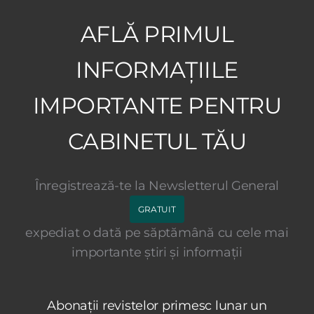
AFLĂ PRIMUL
INFORMAȚIILE
IMPORTANTE PENTRU
CABINETUL TĂU
Înregistrează-te la Newsletterul General
GRATUIT
expediat o dată pe săptămână cu cele mai
importante știri și informații
Abonații revistelor primesc lunar un