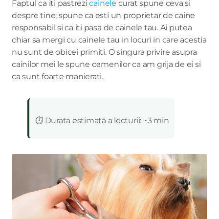
Faptul ca iti pastrezi
cainele
curat spune ceva si
despre tine; spune ca esti un proprietar de caine
responsabil si ca iti pasa de cainele tau. Ai putea
chiar sa mergi cu cainele tau in locuri in care acestia
nu sunt de obicei primiti. O singura privire asupra
cainilor mei le spune oamenilor ca am grija de ei si
ca sunt foarte manierati.
:
⏱️ Durata estimată a lecturii: ~3 min