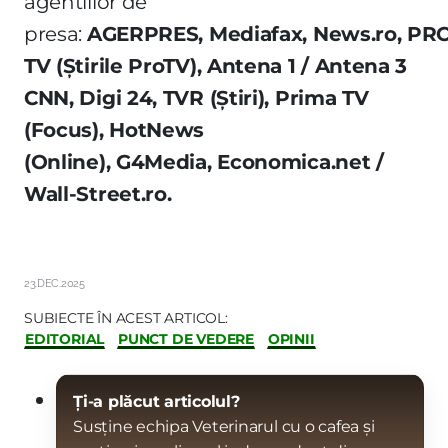
agentiilor de
presa:
AGERPRES,
Mediafax,
News.ro,
PR
TV (Știrile ProTV),
Antena 1 / Antena 3
CNN,
Digi 24,
TVR (Știri),
Prima TV
(Focus),
HotNews
(Online),
G4Media,
Economica.net /
Wall-Street.ro.
23.DEC.2025
SUBIECTE ÎN ACEST ARTICOL:
EDITORIAL
PUNCT DE VEDERE
OPINII
Ți-a plăcut articolul?
Susține echipa Veterinarul cu o cafea și