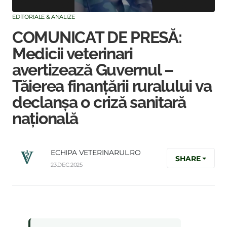
EDITORIALE & ANALIZE
COMUNICAT DE PRESĂ:
Medicii veterinari
avertizează Guvernul –
Tăierea finanțării ruralului va
declanșa o criză sanitară
națională
ECHIPA VETERINARUL.RO
SHARE
23.DEC.2025