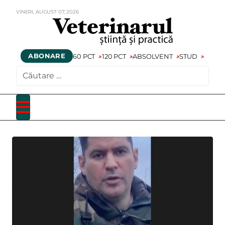
VINERI,
AUGUST
07,
2026
ABONARE
60 PCT
120 PCT
ABSOLVENT
STUD
CAUTARE