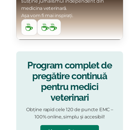
susține jurnalismul independent din
medicina veterinară.
Așa vom fi mai inspirați.
☕
☕☕
Program complet de
pregătire continuă
pentru medici
veterinari
Obține rapid cele 120 de puncte EMC –
100% online, simplu și accesibil!