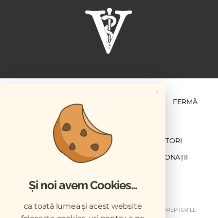
×
ȘTIINȚĂ ȘI PRACTICĂ
BUSINESS
PET
FERMĂ
NEWSLETTER
ABONARE
CONTRIBUTORI
DESCĂRCĂRI
ACREDITARE CMVRO
DONAȚII
CHESTIONAR
Și noi avem Cookies...
ca toată lumea și acest website
COPYRIGHT © 2026 REVISTELE VETERINARUL. TOATE DREPTURILE