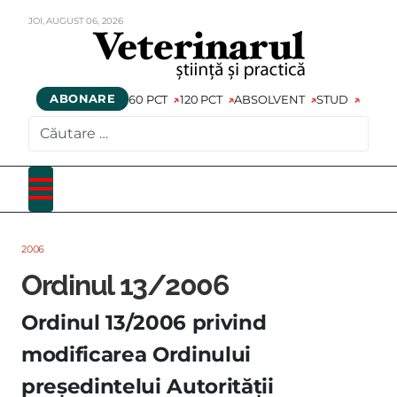
JOI,
AUGUST
06,
2026
ABONARE
60 PCT
120 PCT
ABSOLVENT
STUD
CAUTARE
2006
Ordinul 13/2006
Ordinul 13/2006 privind
modificarea Ordinului
preşedintelui Autorităţii