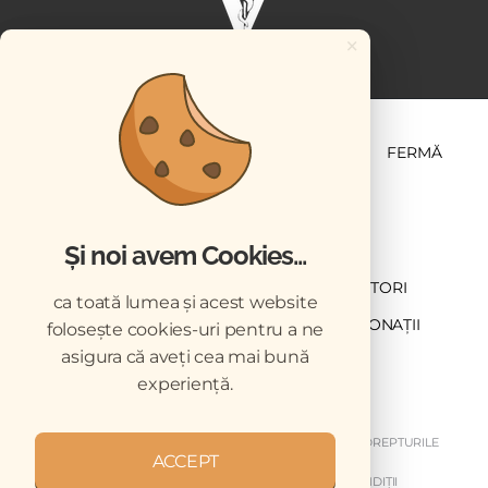
×
ȘTIINȚĂ ȘI PRACTICĂ
BUSINESS
PET
FERMĂ
Și noi avem Cookies...
NEWSLETTER
ABONARE
CONTRIBUTORI
ca toată lumea și acest website
DESCĂRCĂRI
ACREDITARE CMVRO
DONAȚII
folosește cookies-uri pentru a ne
asigura că aveți cea mai bună
CHESTIONAR
experiență.
COPYRIGHT © 2026 REVISTELE VETERINARUL. TOATE DREPTURILE
ACCEPT
REZERVATE.
DESPRE NOI
GDPR
MY GDPR
TERMENI ȘI CONDIȚII