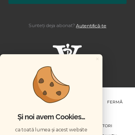
Sunteți deja abonat?
Autentifică-te
×
ȘTIINȚĂ ȘI PRACTICĂ
BUSINESS
PET
FERMĂ
Și noi avem Cookies...
NEWSLETTER
ABONARE
CONTRIBUTORI
ca toată lumea și acest website