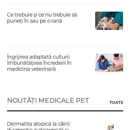
Ce trebuie și ce nu trebuie să
puneți în sau pe o rană
Îngrijirea adaptată culturii:
îmbunătățirea încrederii în
medicina veterinară
NOUTĂȚI MEDICALE PET
TOATE
Dermatita atopică la câini:
diagnostic, patogeneză și