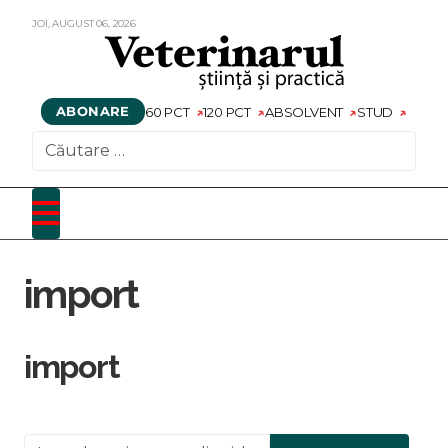
JOI,
AUGUST
06,
2026
ABONARE
60 PCT
120 PCT
ABSOLVENT
STUD
CAUTARE
import
import
Introduceți o parte din titlu.