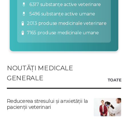
💊
6317 substanțe active veterinare
💊
5496 substanțe active umane
🧪
2013 produse medicinale veterinare
🧪
7165 produse medicinale umane
NOUTĂȚI MEDICALE
GENERALE
TOATE
Reducerea stresului și anxietății la
pacienții veterinari