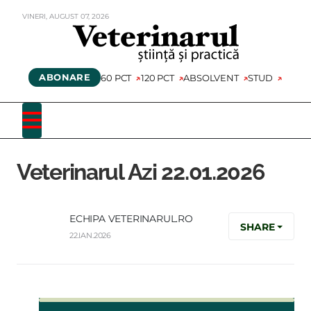
VINERI,
AUGUST
07,
2026
ABONARE
60 PCT
120 PCT
ABSOLVENT
STUD
Veterinarul Azi 22.01.2026
ECHIPA VETERINARUL.RO
SHARE
22.IAN.2026