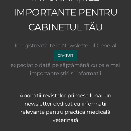
IMPORTANTE PENTRU
CABINETUL TĂU
Înregistrează-te la Newsletterul General
GRATUIT
expediat o dată pe săptămână cu cele mai
importante știri și informații
Abonații revistelor primesc lunar un
newsletter dedicat cu informații
relevante pentru practica medicală
veterinară