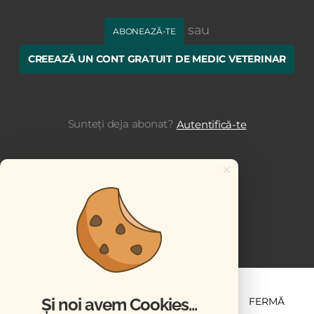
sau
ABONEAZĂ-TE
CREEAZĂ UN CONT GRATUIT DE MEDIC VETERINAR
Sunteți deja abonat?
Autentifică-te
×
Și noi avem Cookies...
ȘTIINȚĂ ȘI PRACTICĂ
BUSINESS
PET
FERMĂ