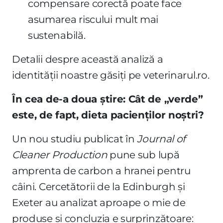
compensare corectă poate face
asumarea riscului mult mai
sustenabilă.
Detalii despre această analiză a
identității noastre găsiți pe veterinarul.ro.
În cea de-a doua știre: Cât de „verde”
este, de fapt, dieta pacienților noștri?
Un nou studiu publicat în
Journal of
Cleaner Production
pune sub lupă
amprenta de carbon a hranei pentru
câini. Cercetătorii de la Edinburgh și
Exeter au analizat aproape o mie de
produse și concluzia e surprinzătoare: