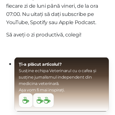
fiecare zi de luni până vineri, de la ora
07:00. Nu uitați să dați subscribe pe
YouTube, Spotify sau Apple Podcast.
Să aveți o zi productivă, colegi!
Ți-a plăcut articolul?
Susține echipa Veterinarul cu o cafea și
susține jurnalismul independent din
medicina veterinară.
Așa vom fi mai inspirați.
☕
☕☕