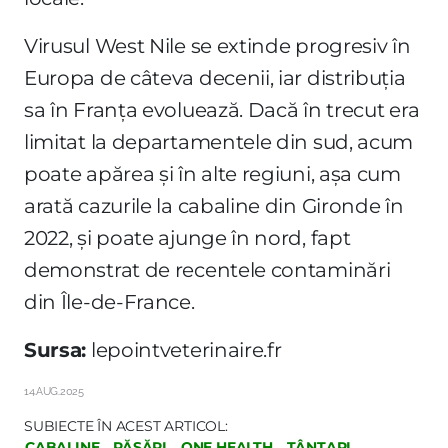
Virusul West Nile se extinde progresiv în
Europa de câteva decenii, iar distribuția
sa în Franța evoluează. Dacă în trecut era
limitat la departamentele din sud, acum
poate apărea și în alte regiuni, așa cum
arată cazurile la cabaline din Gironde în
2022, și poate ajunge în nord, fapt
demonstrat de recentele contaminări
din Île-de-France.
Sursa:
lepointveterinaire.fr
14.AUG.2025
SUBIECTE ÎN ACEST ARTICOL:
CABALINE
PĂSĂRI
ONE HEALTH
ȚÂNȚARI