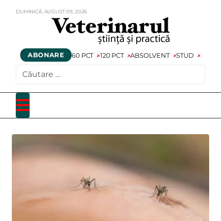
DUMINICĂ,
AUGUST
09,
2026
ABONARE
60 PCT
120 PCT
ABSOLVENT
STUD
CAUTARE