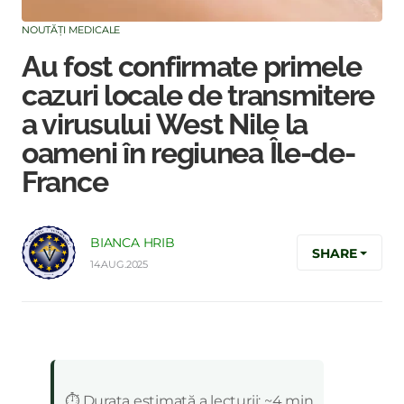
NOUTĂȚI MEDICALE
Au fost confirmate primele
cazuri locale de transmitere
a virusului West Nile la
oameni în regiunea Île-de-
France
BIANCA HRIB
SHARE
14.AUG.2025
:
⏱️ Durata estimată a lecturii: ~4 min