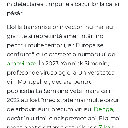
în detectarea timpurie a cazurilor la cai și
păsări.
Bolile transmise prin vectori nu mai au
granițe și reprezintă amenințări noi
pentru multe teritorii, iar Europa se
confruntă cu o creștere a numărului de
arboviroze
. În 2023, Yannick Simonin,
profesor de virusologie la Universitatea
din Montpellier, declara pentru
publicația La Semaine Vétérinaire că în
2022 au fost înregistrate mai multe cazuri
de arbovirusuri, precum virusul
Denga
,
decât în ultimii cincisprezece ani. El a mai
menționat creșterea cazurilor de
Zika
și