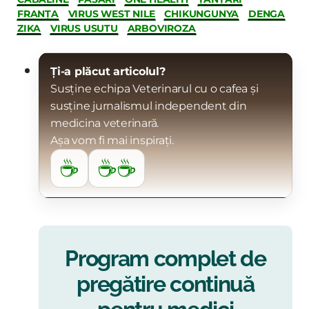
FRANȚA
VIRUS WEST NILE
CHIKUNGUNYA
DENGA
ZIKA
VIRUS USUTU
ARBOVIROZA
Ți-a plăcut articolul?
Susține echipa Veterinarul cu o cafea și
susține jurnalismul independent din
medicina veterinară.
Așa vom fi mai inspirați.
☕
☕☕
Program complet de
pregătire continuă