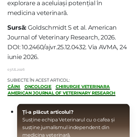
explorare a aceluiași potențial în
medicina veterinară.
Sursă:
Goldschmidt S et al. American
Journal of Veterinary Research, 2026.
DOI: 10.2460/ajvr.25.12.0432. Via AVMA, 24
iunie 2026.
03.IUL.2026
SUBIECTE ÎN ACEST ARTICOL:
CÂINI
ONCOLOGIE
CHIRURGIE VETERINARA
AMERICAN JOURNAL OF VETERINARY RESEARCH
Ți-a plăcut articolul?
Susține echipa Veterinarul cu o cafea și
susține jurnalismul independent din
medicina veterinară.