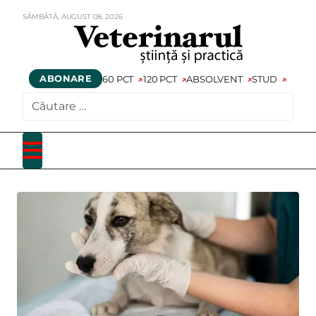
SÂMBĂTĂ,
AUGUST
08,
2026
ABONARE
60 PCT
120 PCT
ABSOLVENT
STUD
CAUTARE