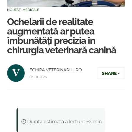
NOUTĂȚI MEDICALE
Ochelarii de realitate
augmentată ar putea
îmbunătăți precizia în
chirurgia veterinară canină
ECHIPA VETERINARUL.RO
SHARE
03.IUL.2026
:
⏱️ Durata estimată a lecturii: ~2 min