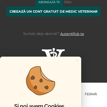
sau
ABONEAZĂ-TE
CREEAZĂ UN CONT GRATUIT DE MEDIC VETERINAR
Sunteți deja abonat?
Autentifică-te
×
ȘTIINȚĂ ȘI PRACTICĂ
BUSINESS
PET
FERMĂ
Și noi avem Cookies...