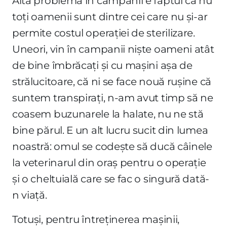
Altă problemă în campanii e faptul că nu
toți oamenii sunt dintre cei care nu și-ar
permite costul operației de sterilizare.
Uneori, vin în campanii niște oameni atât
de bine îmbrăcați și cu mașini așa de
strălucitoare, că ni se face nouă rușine că
suntem transpirați, n-am avut timp să ne
coasem buzunarele la halate, nu ne stă
bine părul. E un alt lucru sucit din lumea
noastră: omul se codește să ducă câinele
la veterinarul din oraș pentru o operație
și o cheltuială care se fac o singură dată-
n viață.
Totuși, pentru întreținerea mașinii,