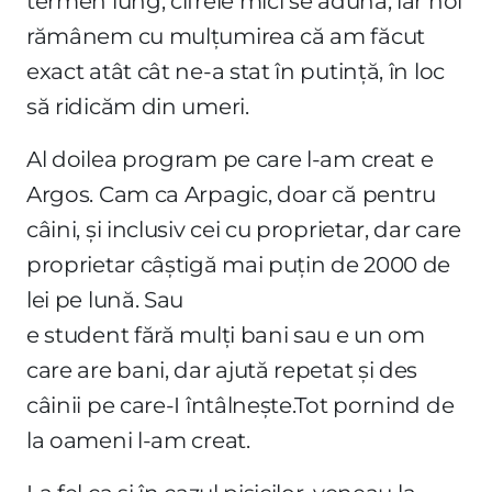
termen lung, cifrele mici se adună, iar noi
rămânem cu mulțumirea că am făcut
exact atât cât ne-a stat în putință, în loc
să ridicăm din umeri.
Al doilea program pe care l-am creat e
Argos. Cam ca Arpagic, doar că pentru
câini, și inclusiv cei cu proprietar, dar care
proprietar câștigă mai puțin de 2000 de
lei pe lună. Sau
e student fără mulți bani sau e un om
care are bani, dar ajută repetat și des
câinii pe care-I întâlnește.Tot pornind de
la oameni l-am creat.