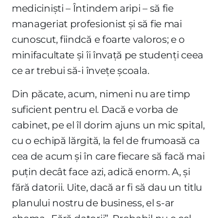
mediciniști – Întindem aripi – să fie
manageriat profesionist și să fie mai
cunoscut, fiindcă e foarte valoros; e o
minifacultate și îi învață pe studenți ceea
ce ar trebui să-i învețe școala.
Din păcate, acum, nimeni nu are timp
suficient pentru el. Dacă e vorba de
cabinet, pe el îl dorim ajuns un mic spital,
cu o echipă lărgită, la fel de frumoasă ca
cea de acum și în care fiecare să facă mai
puțin decât face azi, adică enorm. A, și
fără datorii. Uite, dacă ar fi să dau un titlu
planului nostru de business, el s-ar