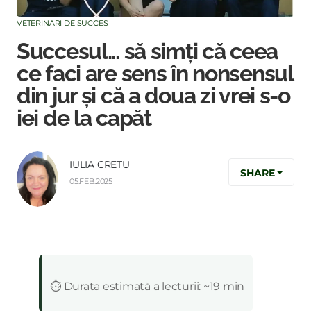
VETERINARI DE SUCCES
Succesul... să simți că ceea
ce faci are sens în nonsensul
din jur și că a doua zi vrei s-o
iei de la capăt
IULIA CRETU
SHARE
05.FEB.2025
:
⏱️ Durata estimată a lecturii: ~19 min