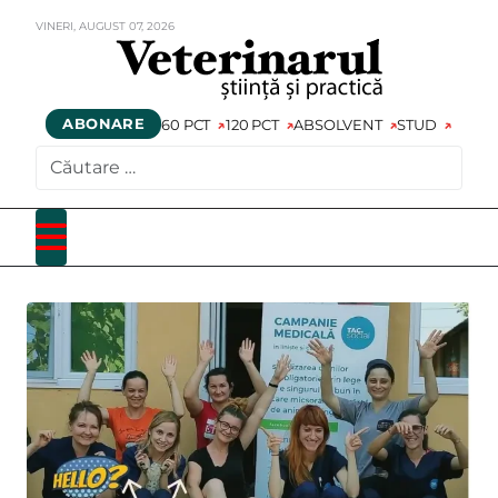
VINERI,
AUGUST
07,
2026
ABONARE
60 PCT
120 PCT
ABSOLVENT
STUD
CAUTARE