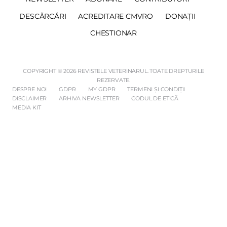
DESCĂRCĂRI
ACREDITARE CMVRO
DONAȚII
CHESTIONAR
COPYRIGHT © 2026 REVISTELE VETERINARUL. TOATE DREPTURILE
REZERVATE.
DESPRE NOI
GDPR
MY GDPR
TERMENI ȘI CONDIȚII
DISCLAIMER
ARHIVA NEWSLETTER
CODUL DE ETICĂ
MEDIA KIT