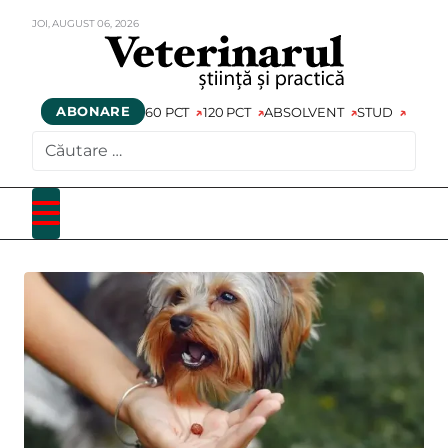
JOI,
AUGUST
06,
2026
ABONARE
60 PCT
120 PCT
ABSOLVENT
STUD
CAUTARE