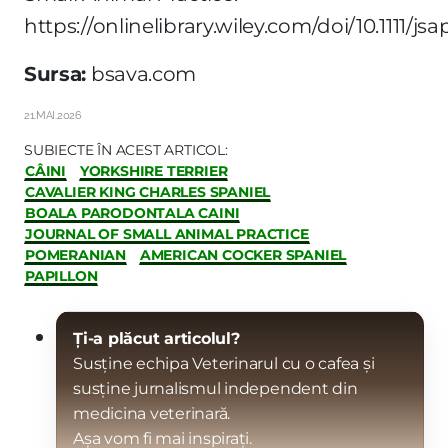
https://onlinelibrary.wiley.com/doi/10.1111/jsa
Sursa:
bsava.com
21.MAI.2026
SUBIECTE ÎN ACEST ARTICOL:
CÂINI
YORKSHIRE TERRIER
CAVALIER KING CHARLES SPANIEL
BOALA PARODONTALA CAINI
JOURNAL OF SMALL ANIMAL PRACTICE
POMERANIAN
AMERICAN COCKER SPANIEL
PAPILLON
Ți-a plăcut articolul?
Susține echipa Veterinarul cu o cafea și
susține jurnalismul independent din
medicina veterinară.
Așa vom fi mai inspirați.