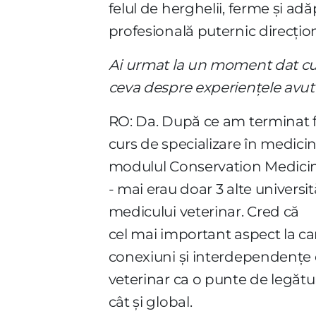
felul de herghelii, ferme și ad
profesională puternic direcțio
Ai urmat la un moment dat cur
ceva despre experiențele avut
RO: Da. După ce am terminat f
curs de specializare în medici
modulul Conservation Medicine.
- mai erau doar 3 alte universi
medicului veterinar. Cred că
cel mai important aspect la ca
conexiuni și interdependențe d
veterinar ca o punte de legătur
cât și global.