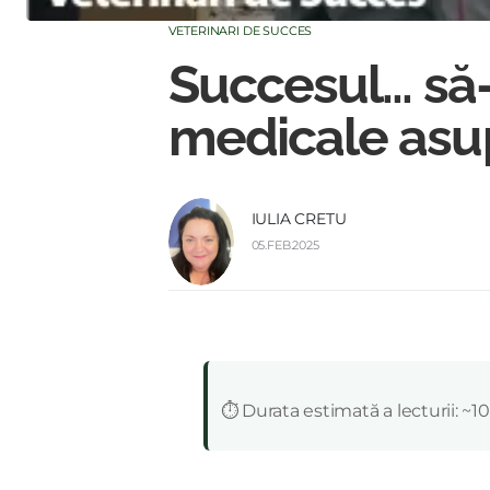
VETERINARI DE SUCCES
Succesul... să
medicale asup
IULIA CRETU
05.FEB.2025
:
⏱️ Durata estimată a lecturii: ~1