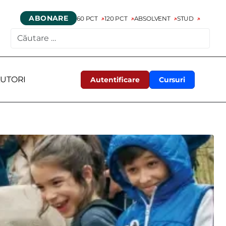
ABONARE
60 PCT
120 PCT
ABSOLVENT
STUD
CAUTARE
UTORI
Autentificare
Cursuri