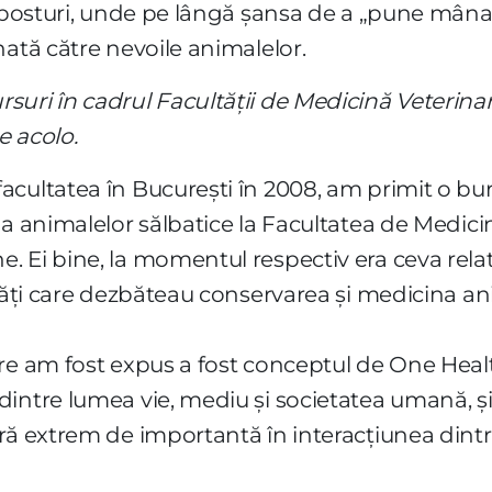
ăposturi, unde pe lângă șansa de a „pune mâna”,
nată către nevoile animalelor.
suri în cadrul Facultății de Medicină Veterina
e acolo.
acultatea în București în 2008, am primit o b
na animalelor sălbatice la Facultatea de Medici
 Ei bine, la momentul respectiv era ceva relati
tăți care dezbăteau conservarea și medicina anim
re am fost expus a fost conceptul de One Heal
intre lumea vie, mediu și societatea umană, și 
ă extrem de importantă în interacțiunea dintre a