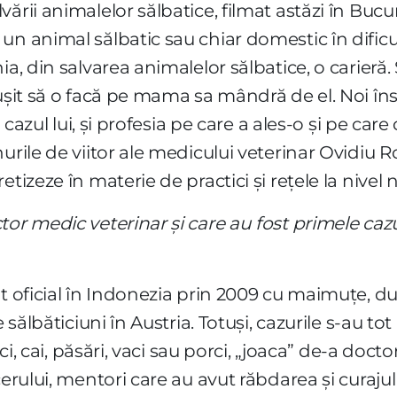
ării animalelor sălbatice, filmat astăzi în Bucu
un animal sălbatic sau chiar domestic în dificu
ia, din salvarea animalelor sălbatice, o carieră
eușit să o facă pe mama sa mândră de el. Noi 
n cazul lui, și profesia pe care a ales-o și pe care
urile de viitor ale medicului veterinar Ovidiu R
tizeze în materie de practici și rețele la nivel n
or medic veterinar și care au fost primele cazur
ut oficial în Indonezia prin 2009 cu maimuțe, 
 sălbăticiuni în Austria. Totuși, cazurile s-au to
sici, cai, păsări, vaci sau porci, „joaca” de-a doc
cerului, mentori care au avut răbdarea și curajul