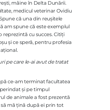
rești, mâine în Delta Dunării.
ltate, medicul veterinar Ovidiu
. Spune că una din reușitele
însă am spune că este exemplul
 o reprezintă cu succes. Citiți
oșu și ce speră, pentru profesia
ațional.
i pe care le-ai avut de tratat
după ce-am terminat facultatea
t perindat și pe timpul
torul de animale a fost prezentă
 să mă țină după ei prin tot