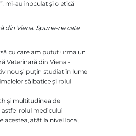
 mi-au inoculat și o etică
ră din Viena. Spune-ne cate
ursă cu care am putut urma un
nă Veterinară din Viena -
v nou și puțin studiat în lume
alelor sălbatice și rolul
th și multitudinea de
astfel rolul medicului
cestea, atât la nivel local,