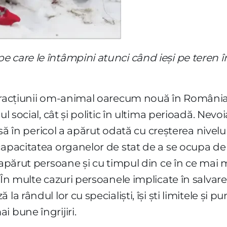
care le întâmpini atunci când ieși pe teren în a
teracțiunii om-animal oarecum nouă în România
ul social, cât și politic în ultima perioadă. Nevo
usă în pericol a apărut odată cu creșterea nivelulu
capacitatea organelor de stat de a se ocupa de 
 apărut persoane și cu timpul din ce în ce mai 
 În multe cazuri persoanele implicate în salvar
a rândul lor cu specialiști, își ști limitele și pun
 bune îngrijiri.