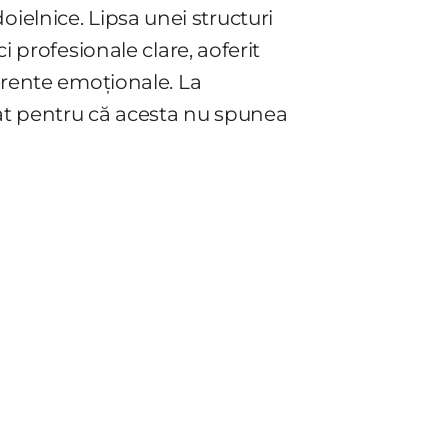
ndoielnice. Lipsa unei structuri
i profesionale clare, aoferit
derente emoționale. La
iat pentru că acesta nu spunea