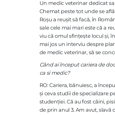
Un medic veterinar dedicat salv
Chemat peste tot unde se află 
Roșu a reușit să facă, în Român
sale cele mai mari este că a r
viu că omul sfințește locul și, î
mai jos un interviu despre plan
de medic veterinar, să se concre
Când ai început cariera de doct
ca si medic?
RO: Cariera, bănuiesc, a încep
și ceva studii de specializare pe
studenției. Că au fost câini, pi
de prin anul 3. Am avut, slavă 