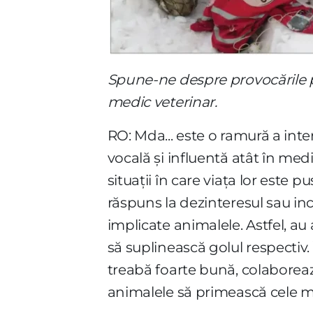
Spune-ne despre provocările pe 
medic veterinar.
RO: Mda... este o ramură a in
vocală și influentă atât în medi
situații în care viața lor este p
răspuns la dezinteresul sau in
implicate animalele. Astfel, au
să suplinească golul respectiv.
treabă foarte bună, colaborează l
animalele să primească cele mai