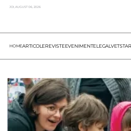
JOI,
AUGUST
06,
2026
HOME
ARTICOLE
REVISTE
EVENIMENTE
LEGALVET
STA