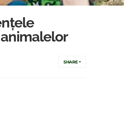
ențele
 animalelor
SHARE