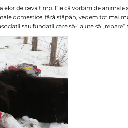
malelor de ceva timp. Fie că vorbim de animale 
male domestice, fără stăpân, vedem tot mai mu
asociații sau fundații care să-i ajute să „repare”