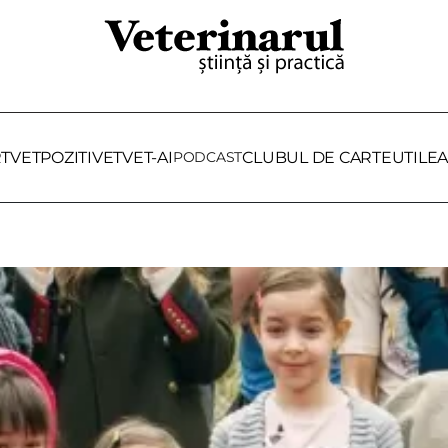
RTVET
POZITIVET
VET-AI
PODCAST
CLUBUL DE CARTE
UTILE
A