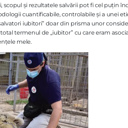
i, scopul și rezultatele salvării pot fi cel puțin î
logii cuantificabile, controlabile și a unei etic
„salvatori iubitori” doar din prisma unor consi
 total termenul de „iubitor” cu care eram asoc
nțele mele.