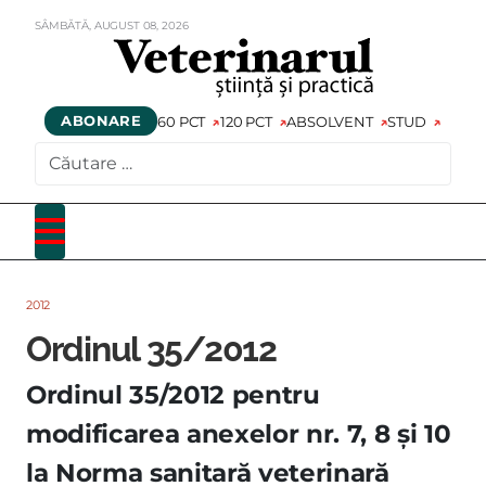
SÂMBĂTĂ,
AUGUST
08,
2026
ABONARE
60 PCT
120 PCT
ABSOLVENT
STUD
CAUTARE
2012
Ordinul 35/2012
Ordinul 35/2012 pentru
modificarea anexelor nr. 7, 8 şi 10
la Norma sanitară veterinară