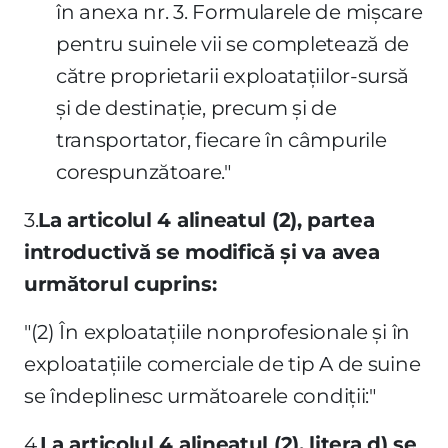
în anexa nr. 3. Formularele de mişcare
pentru suinele vii se completează de
către proprietarii exploataţiilor-sursă
şi de destinaţie, precum şi de
transportator, fiecare în câmpurile
corespunzătoare."
3.
La articolul 4 alineatul (2), partea
introductivă se modifică şi va avea
următorul cuprins:
"(2) În exploataţiile nonprofesionale şi în
exploataţiile comerciale de tip A de suine
se îndeplinesc următoarele condiţii:"
4.
La articolul 4 alineatul (2), litera d) se