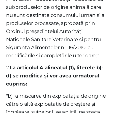
subproduselor de origine animală care
nu sunt destinate consumului uman şi a
produselor procesate, aprobată prin
Ordinul preşedintelui Autorităţii
Naţionale Sanitare Veterinare şi pentru
Siguranţa Alimentelor nr. 16/2010, cu
modificările şi completările ulterioare;"
2.
La articolul 4 alineatul (1), literele b)-
d) se modifică şi vor avea următorul
cuprins:
"b) la mişcarea din exploataţia de origine
către o altă exploataţie de creştere şi
îngrăşare, suinelor li se aplică, pe spata