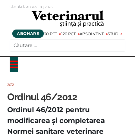
SÂMBĂTĂ,
AUGUST
08,
2026
ABONARE
60 PCT
120 PCT
ABSOLVENT
STUD
CAUTARE
2012
Ordinul 46/2012
Ordinul 46/2012 pentru
modificarea şi completarea
Normei sanitare veterinare