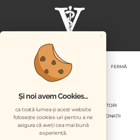
×
ȘTIINȚĂ ȘI PRACTICĂ
BUSINESS
PET
FERMĂ
Și noi avem Cookies...
NEWSLETTER
ABONARE
CONTRIBUTORI
ca toată lumea și acest website
DESCĂRCĂRI
ACREDITARE CMVRO
DONAȚII
folosește cookies-uri pentru a ne
asigura că aveți cea mai bună
CHESTIONAR
experiență.