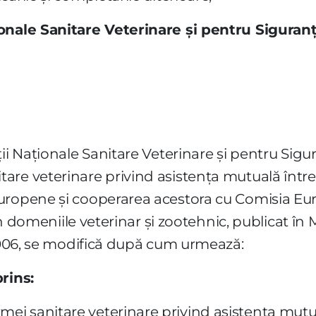
ionale Sanitare Veterinare şi pentru Siguran
ii Naţionale Sanitare Veterinare şi pentru Sigu
re veterinare privind asistenţa mutuală între a
uropene şi cooperarea acestora cu Comisia Eur
din domeniile veterinar şi zootehnic, publicat în 
 2006, se modifică după cum urmează:
rins:
 sanitare veterinare privind asistenţa mutual