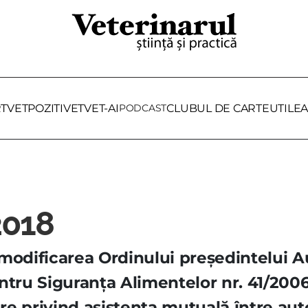
RTVET
POZITIVET
VET-AI
PODCAST
CLUBUL DE CARTE
UTILE
A
2018
modificarea Ordinului preşedintelui Au
entru Siguranţa Alimentelor nr. 41/20
e privind asistenţa mutuală între auto