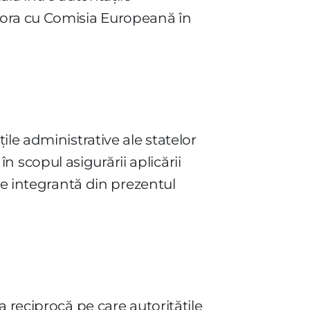
tora cu Comisia Europeană în
le administrative ale statelor
scopul asigurării aplicării
te integrantă din prezentul
 reciprocă pe care autorităţile