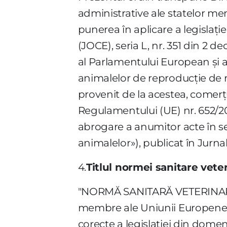
administrative ale statelor me
punerea în aplicare a legislaţie
(JOCE), seria L, nr. 351 din 2 
al Parlamentului European şi al
animalelor de reproducţie de ra
provenit de la acestea, comerţu
Regulamentului (UE) nr. 652/201
abrogare a anumitor acte în s
animalelor»), publicat în Jurnalu
4.
Titlul normei sanitare vete
"NORMĂ SANITARĂ VETERINARĂ pr
membre ale Uniunii Europene ş
corecte a legislaţiei din domen