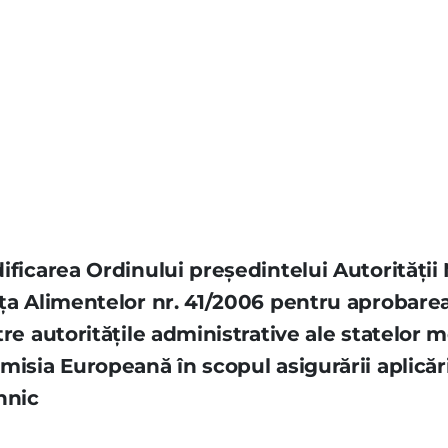
ificarea Ordinului preşedintelui Autorităţii
ţa Alimentelor nr. 41/2006 pentru aprobare
tre autorităţile administrative ale statelo
isia Europeană în scopul asigurării aplicării
hnic