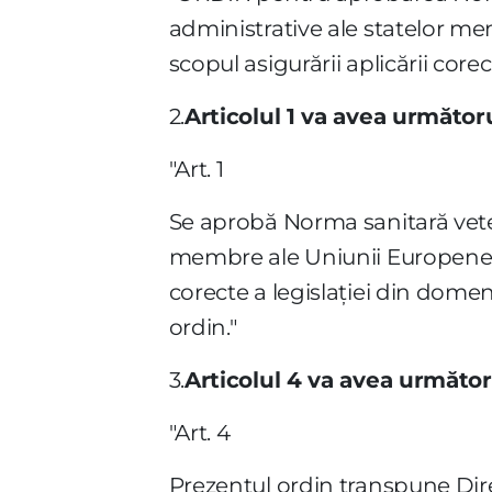
administrative ale statelor m
scopul asigurării aplicării core
2.
Articolul 1 va avea următor
"Art. 1
Se aprobă Norma sanitară veter
membre ale Uniunii Europene ş
corecte a legislaţiei din domen
ordin."
3.
Articolul 4 va avea următor
"Art. 4
Prezentul ordin transpune Direc