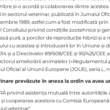
mbre şi-o acordă şi colaborarea dintre acestea 
i în sectorul veterinar, publicată în Jurnalul O
decembrie 1989, astfel cum a fost modificată pr
 Consiliului privind condiţiile zootehnice şi ge
să pură, a porcilor de reproducţie hibrizi şi a 
lui cu acestea şi introducerii lor în Uniune şi 
4 şi a Directivelor 89/608/CEE şi 90/425/CEE al
ectorul ameliorării animalelor («Regulamentul 
l Oficial al Uniunii Europene (JOUE), seria L, nr.
rinare prevăzute în anexa la ordin va avea u
ivind asistenţa mutuală între autorităţile ad
i cooperarea acestora cu Comisia Europeană în 
iul veterinar"