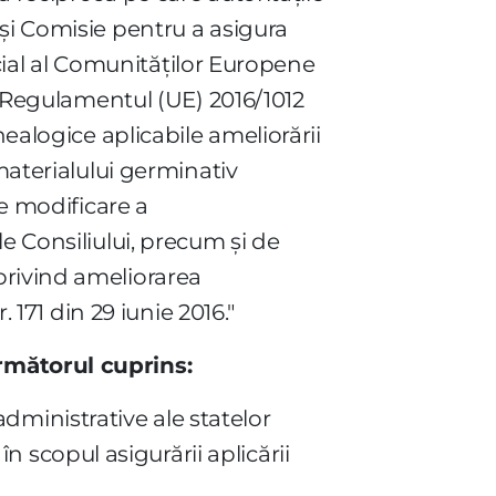
şi Comisie pentru a asigura
ficial al Comunităţilor Europene
in Regulamentul (UE) 2016/1012
nealogice aplicabile ameliorării
materialului germinativ
de modificare a
e Consiliului, precum şi de
privind ameliorarea
 171 din 29 iunie 2016."
rmătorul cuprins:
ministrative ale statelor
scopul asigurării aplicării