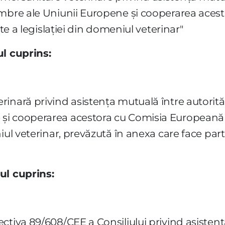
embre ale Uniunii Europene şi cooperarea aces
cte a legislaţiei din domeniul veterinar"
ul cuprins:
inară privind asistenţa mutuală între autorităţi
i cooperarea acestora cu Comisia Europeană în 
iul veterinar, prevăzută în anexa care face par
ul cuprins:
tiva 89/608/CEE a Consiliului privind asistenţa