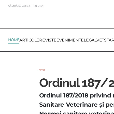
SÂMBĂTĂ,
AUGUST
08,
2026
HOME
ARTICOLE
REVISTE
EVENIMENTE
LEGALVET
STA
2018
Ordinul 187/
Ordinul 187/2018 privind 
Sanitare Veterinare şi p
Normei sanitare veterinar