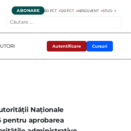
ABONARE
60 PCT
120 PCT
ABSOLVENT
STUD
CAUTARE
UTORI
Autentificare
Cursuri
torităţii Naţionale
06 pentru aprobarea
rităţile administrative