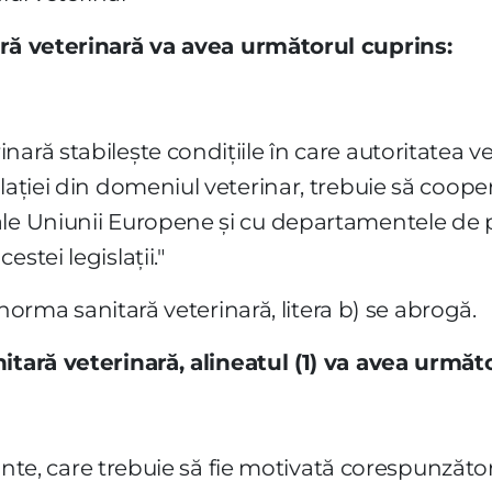
ară veterinară va avea următorul cuprins:
ară stabileşte condiţiile în care autoritatea v
laţiei din domeniul veterinar, trebuie să cooper
le Uniunii Europene şi cu departamentele de p
stei legislaţii."
n norma sanitară veterinară, litera b) se abrogă.
itară veterinară, alineatul (1) va avea următ
itante, care trebuie să fie motivată corespunzător