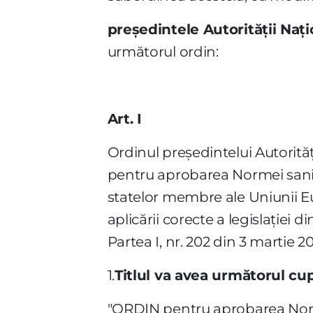
preşedintele Autorităţii Naţ
următorul ordin:
Art. I
Ordinul preşedintelui Autorităţ
pentru aprobarea Normei sanita
statelor membre ale Uniunii E
aplicării corecte a legislaţiei 
Partea I, nr. 202 din 3 martie
1.
Titlul va avea următorul cup
"ORDIN pentru aprobarea Normei