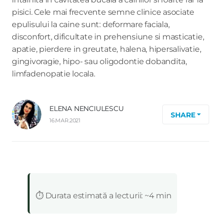
pisici. Cele mai frecvente semne clinice asociate
epulisului la caine sunt: deformare faciala,
disconfort, dificultate in prehensiune si masticatie,
apatie, pierdere in greutate, halena, hipersalivatie,
gingivoragie, hipo- sau oligodontie dobandita,
limfadenopatie locala.
ELENA NENCIULESCU
SHARE
16.MAR.2021
:
⏱️ Durata estimată a lecturii: ~4 min