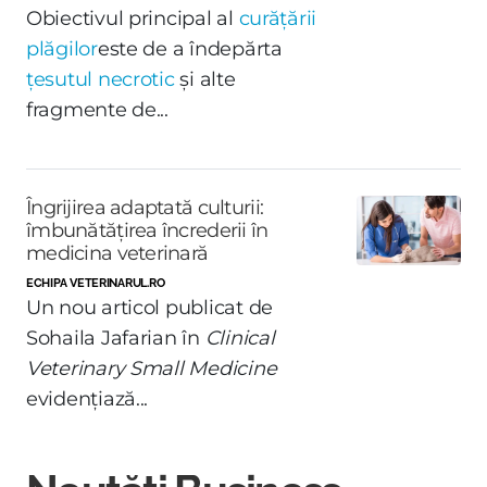
Obiectivul principal al
curățării
plăgilor
este de a îndepărta
țesutul necrotic
și alte
fragmente de...
Îngrijirea adaptată culturii:
îmbunătățirea încrederii în
medicina veterinară
ECHIPA VETERINARUL.RO
Un nou articol publicat de
Sohaila Jafarian în
Clinical
Veterinary Small Medicine
evidențiază...