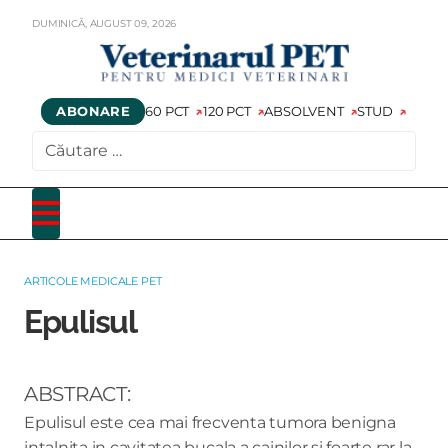
DUMINICĂ,
AUGUST
09,
2026
ABONARE
60 PCT
120 PCT
ABSOLVENT
STUD
CAUTARE
ARTICOLE MEDICALE PET
Epulisul
ABSTRACT:
Epulisul este cea mai frecventa tumora benigna
intalnita in cavitatea bucala a cainilor si foarte rar la