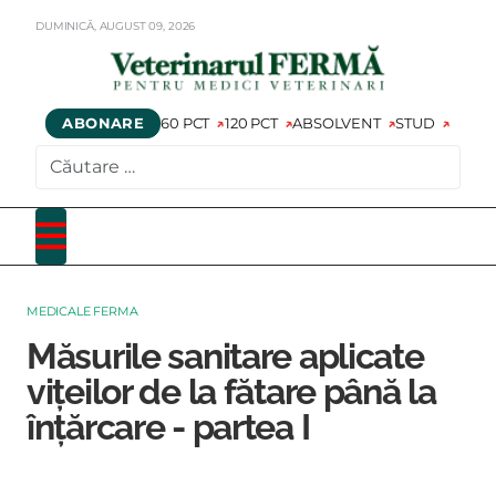
DUMINICĂ,
AUGUST
09,
2026
ABONARE
60 PCT
120 PCT
ABSOLVENT
STUD
CAUTARE
MEDICALE FERMA
Măsurile sanitare aplicate
vițeilor de la fătare până la
înțărcare - partea I