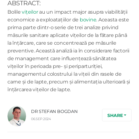
ABSTRACT:
Bolile
vițeilor
au un impact major asupra viabilității
economice a exploatațiilor de
bovine
. Aceasta este
prima parte dintr-o serie de trei analize privind
măsurile sanitare aplicate vițeilor de la fătare până
la înțărcare, care se concentrează pe măsurile
preventive. Această analiză ia în considerare factorii
de management care influențează sănătatea
vițeilor în perioada pre- și periparturiției,
managementul colostrului la vițeii din rasele de
carne și de lapte, precum și alimentația ulterioară și
înțărcarea vițeilor de lapte.
DR STEFAN BOGDAN
SHARE
06.SEP.2024