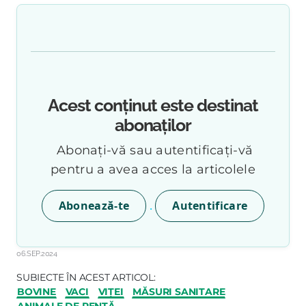
Acest conținut este destinat
abonaților
Abonați-vă sau autentificați-vă
pentru a avea acces la articolele
.
Abonează-te
Autentificare
06.SEP.2024
SUBIECTE ÎN ACEST ARTICOL:
BOVINE
VACI
VIȚEI
MĂSURI SANITARE