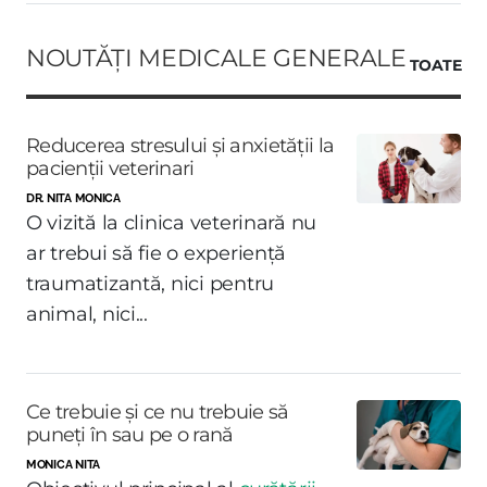
NOUTĂȚI MEDICALE GENERALE
TOATE
Reducerea stresului și anxietății la
pacienții veterinari
DR. NITA MONICA
O vizită la clinica veterinară nu
ar trebui să fie o experiență
traumatizantă, nici pentru
animal, nici...
Ce trebuie și ce nu trebuie să
puneți în sau pe o rană
MONICA NITA