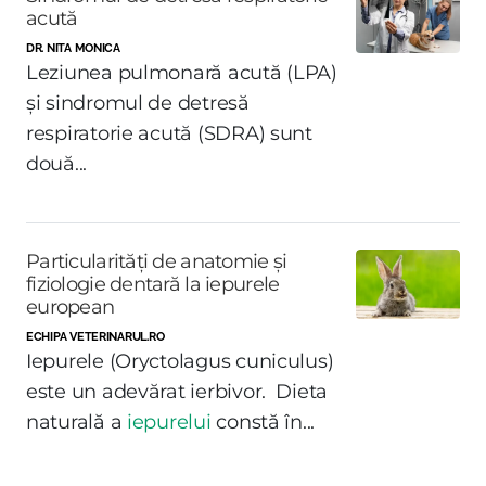
acută
DR. NITA MONICA
Leziunea pulmonară acută (LPA)
și sindromul de detresă
respiratorie acută (SDRA) sunt
două...
Particularități de anatomie și
fiziologie dentară la iepurele
european
ECHIPA VETERINARUL.RO
Iepurele (Oryctolagus cuniculus)
este un adevărat ierbivor. Dieta
naturală a
iepurelui
constă în...