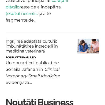
Obiectivul principal al
curățării
plăgilor
este de a îndepărta
țesutul necrotic
și alte
fragmente de...
Îngrijirea adaptată culturii:
îmbunătățirea încrederii în
medicina veterinară
ECHIPA VETERINARUL.RO
Un nou articol publicat de
Sohaila Jafarian în
Clinical
Veterinary Small Medicine
evidențiază...
Noutăți Business