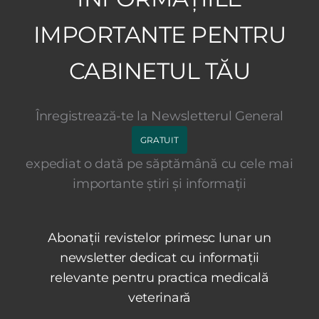
IMPORTANTE PENTRU
CABINETUL TĂU
Înregistrează-te la Newsletterul General
GRATUIT
expediat o dată pe săptămână cu cele mai
importante știri și informații
Abonații revistelor primesc lunar un
newsletter dedicat cu informații
relevante pentru practica medicală
veterinară