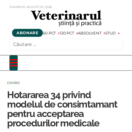
DUMINICĂ,
AUGUST
09,
2026
ABONARE
60 PCT
120 PCT
ABSOLVENT
STUD
CAUTARE
CMVRO
Hotararea 34 privind
modelul de consimtamant
pentru acceptarea
procedurilor medicale