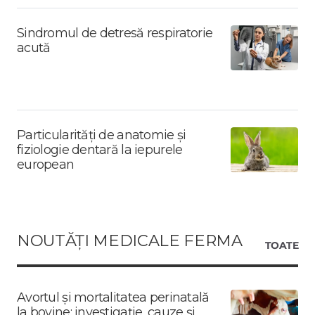
Sindromul de detresă respiratorie
acută
Particularități de anatomie și
fiziologie dentară la iepurele
european
NOUTĂȚI MEDICALE FERMA
TOATE
Avortul și mortalitatea perinatală
la bovine: investigație, cauze și