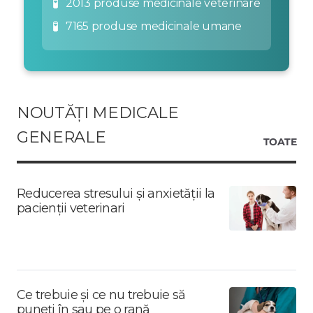
🧪
2013 produse medicinale veterinare
🧪
7165 produse medicinale umane
NOUTĂȚI MEDICALE
GENERALE
TOATE
Reducerea stresului și anxietății la
pacienții veterinari
Ce trebuie și ce nu trebuie să
puneți în sau pe o rană