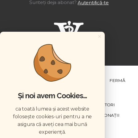
Sunteți deja abonat?
Autentifică-te
×
ȘTIINȚĂ ȘI PRACTICĂ
BUSINESS
PET
FERMĂ
Și noi avem Cookies...
NEWSLETTER
ABONARE
CONTRIBUTORI
ca toată lumea și acest website
DESCĂRCĂRI
ACREDITARE CMVRO
DONAȚII
folosește cookies-uri pentru a ne
asigura că aveți cea mai bună
CHESTIONAR
experiență.