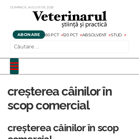
DUMINICĂ,
AUGUST
09,
2026
ABONARE
60 PCT
120 PCT
ABSOLVENT
STUD
CAUTARE
creșterea câinilor în
scop comercial
creșterea câinilor în scop