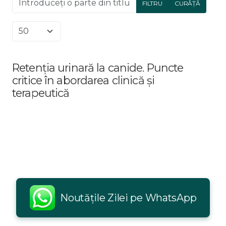
FILTRU
CURĂȚĂ
Afișare #
Retenția urinară la canide. Puncte
critice în abordarea clinică și
terapeutică
Noutățile Zilei pe WhatsApp