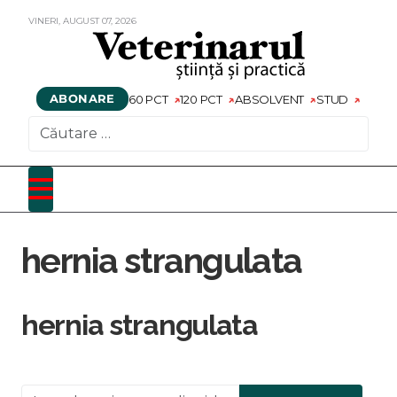
VINERI,
AUGUST
07,
2026
ABONARE
60 PCT
120 PCT
ABSOLVENT
STUD
CAUTARE
hernia strangulata
hernia strangulata
Introduceți o parte din titlu.