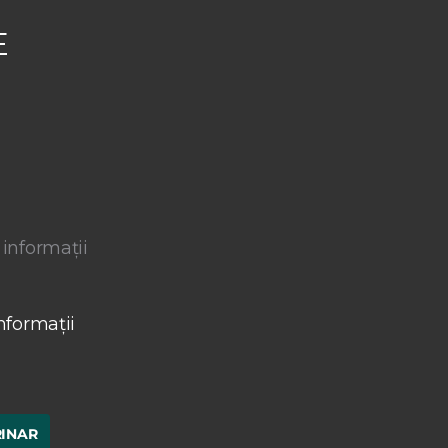
E
 informații
nformații
RINAR