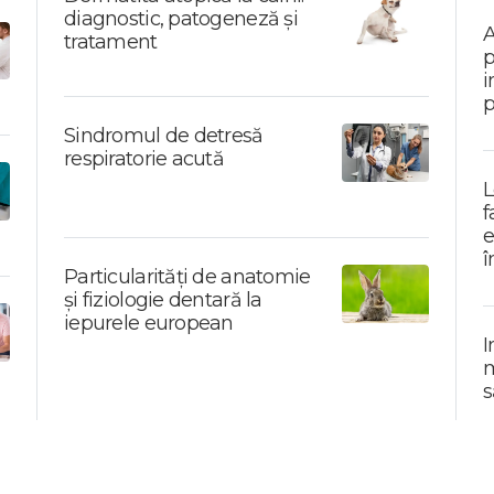
diagnostic, patogeneză și
A
tratament
p
i
p
Sindromul de detresă
respiratorie acută
L
f
e
î
Particularități de anatomie
și fiziologie dentară la
iepurele european
I
m
s