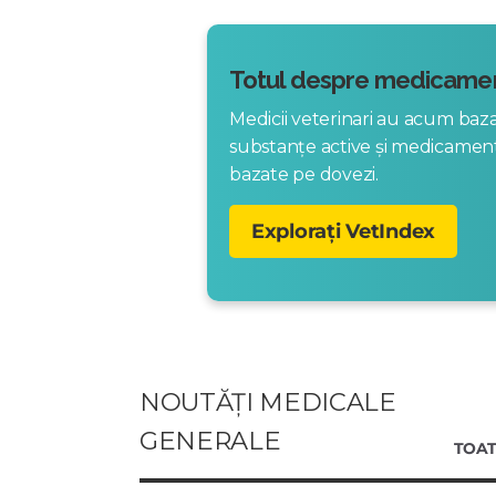
Totul despre medicamen
Medicii veterinari au acum ba
substanțe active și medicame
bazate pe dovezi.
Explorați VetIndex
NOUTĂȚI MEDICALE
GENERALE
TOAT