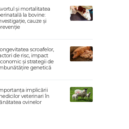
vortul și mortalitatea
erinatală la bovine:
nvestigație, cauze și
revenție
ongevitatea scroafelor,
actori de risc, impact
conomic și strategii de
mbunătățire genetică
mportanța implicării
edicilor veterinari în
ănătatea ovinelor