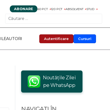
ABONARE
60 PCT
120 PCT
ABSOLVENT
STUD
CAUTARE
ILE
AUTORI
Autentificare
Cursuri
Noutățile Zilei
pe WhatsApp
NAVIGAȚI ÎN