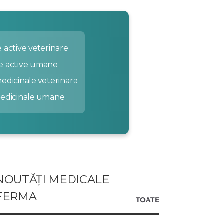
 active veterinare
e active umane
edicinale veterinare
medicinale umane
NOUTĂȚI MEDICALE
FERMA
TOATE