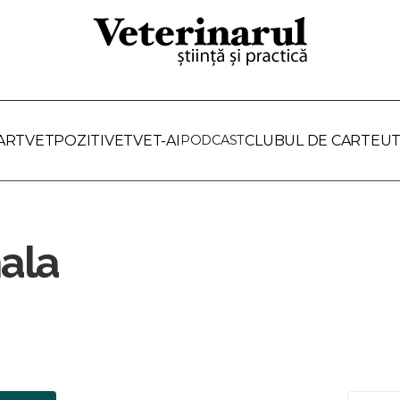
ARTVET
POZITIVET
VET-AI
PODCAST
CLUBUL DE CARTE
UT
ala