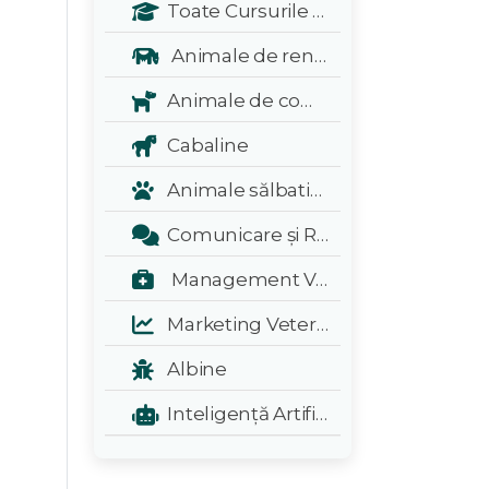
Toate Cursurile Veterinarul:
Animale de renta
Animale de companie
Cabaline
Animale sălbatice și exotice
Comunicare și Relații Publice
Management Veterinar
Marketing Veterinar
Albine
Inteligență Artificială - A.I.