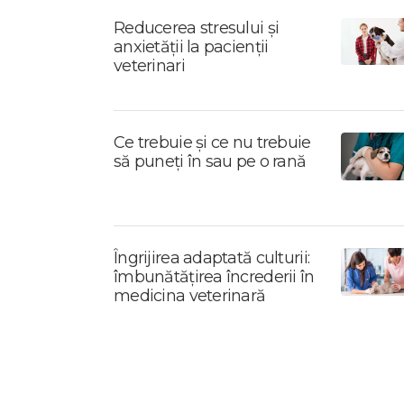
Reducerea stresului și
anxietății la pacienții
veterinari
Ce trebuie și ce nu trebuie
să puneți în sau pe o rană
Îngrijirea adaptată culturii:
îmbunătățirea încrederii în
medicina veterinară