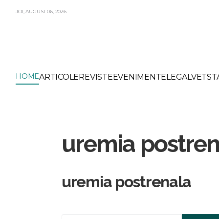
JOI,
AUGUST
06,
2026
HOME
ARTICOLE
REVISTE
EVENIMENTE
LEGALVET
ST
uremia postren
uremia postrenala