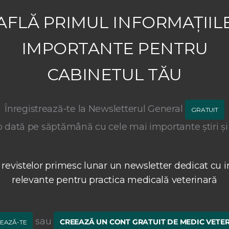
AFLĂ PRIMUL INFORMAȚIIL
IMPORTANTE PENTRU
CABINETUL TĂU
Înregistrează-te la Newsletterul General
GRATUIT
 dată pe săptămână cu cele mai importante știri și
 revistelor primesc lunar un newsletter dedicat cu i
relevante pentru practica medicală veterinară
sau
CREEAZĂ UN CONT GRATUIT DE MEDIC VETE
EAZĂ-TE