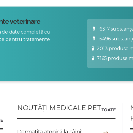
te veterinare
💊
6317 substanțe
za de date completă cu
💊
5496 substanț
nte pentru tratamente
🧪
2013 produse m
🧪
7165 produse 
NOUTĂȚI MEDICALE PET
TOATE
E
Dermatita atopică la câini: