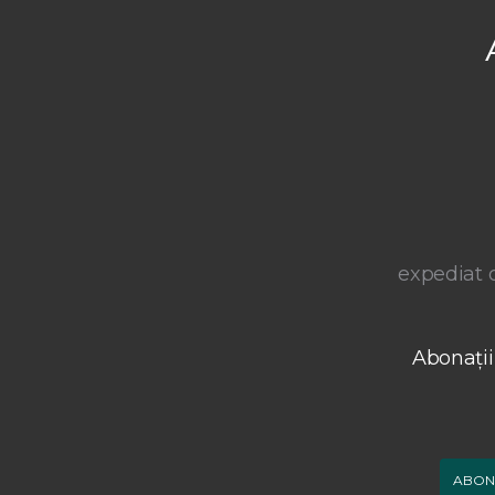
expediat o
Abonații
ABON