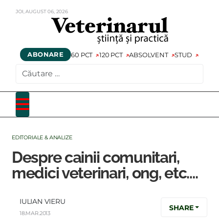
JOI,
AUGUST
06,
2026
ABONARE
60 PCT
120 PCT
ABSOLVENT
STUD
CAUTARE
EDITORIALE & ANALIZE
Despre cainii comunitari,
medici veterinari, ong, etc….
IULIAN VIERU
SHARE
18.MAR.2013