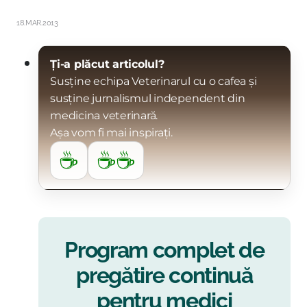
18.MAR.2013
Ți-a plăcut articolul?
Susține echipa Veterinarul cu o cafea și
susține jurnalismul independent din
medicina veterinară.
Așa vom fi mai inspirați.
☕
☕☕
Program complet de
pregătire continuă
pentru medici