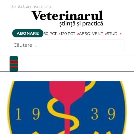
SÂMBĂTĂ,
AUGUST
08,
2026
ABONARE
60 PCT
120 PCT
ABSOLVENT
STUD
CAUTARE