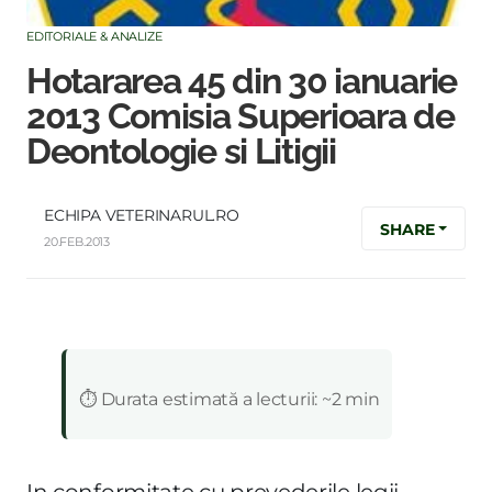
EDITORIALE & ANALIZE
Hotararea 45 din 30 ianuarie
2013 Comisia Superioara de
Deontologie si Litigii
ECHIPA VETERINARUL.RO
SHARE
20.FEB.2013
:
⏱️ Durata estimată a lecturii: ~2 min
In conformitate cu prevederile legii