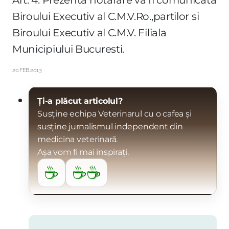
Biroului Executiv al C.M.V.Ro.,partilor si
Biroului Executiv al C.M.V. Filiala
Municipiului Bucuresti.
20.FEB.2013
Ți-a plăcut articolul?
Susține echipa Veterinarul cu o cafea și
susține jurnalismul independent din
medicina veterinară.
Așa vom fi mai inspirați.
☕
☕☕