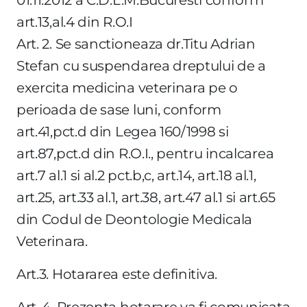
art.13,al.4 din R.O.I
Art. 2. Se sanctioneaza dr.Titu Adrian
Stefan cu suspendarea dreptului de a
exercita medicina veterinara pe o
perioada de sase luni, conform
art.41,pct.d din Legea 160/1998 si
art.87,pct.d din R.O.I., pentru incalcarea
art.7 al.1 si al.2 pct.b,c, art.14, art.18 al.1,
art.25, art.33 al.1, art.38, art.47 al.1 si art.65
din Codul de Deontologie Medicala
Veterinara.
Art.3. Hotararea este definitiva.
Art. 4. Prezenta hotarare va fi comunicata