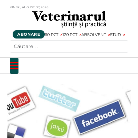
VINERI,
AUGUST
07,
2026
ABONARE
60 PCT
120 PCT
ABSOLVENT
STUD
CAUTARE