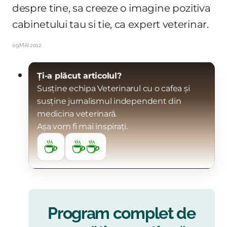
despre tine, sa creeze o imagine pozitiva
cabinetului tau si tie, ca expert veterinar.
09.MAI.2012
Ți-a plăcut articolul?
Susține echipa Veterinarul cu o cafea și
susține jurnalismul independent din
medicina veterinară.
Așa vom fi mai inspirați.
☕
☕☕
Program complet de