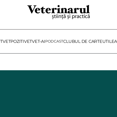
RTVET
POZITIVET
VET-AI
PODCAST
CLUBUL DE CARTE
UTILE
A