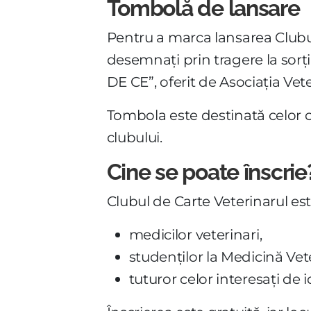
Tombolă de lansare
Pentru a marca lansarea Clubulu
desemnați prin tragere la sorți
DE CE”, oferit de Asociația Vete
Tombola este destinată celor car
clubului.
Cine se poate înscrie
Clubul de Carte Veterinarul est
medicilor veterinari,
studenților la Medicină Vet
tuturor celor interesați de id