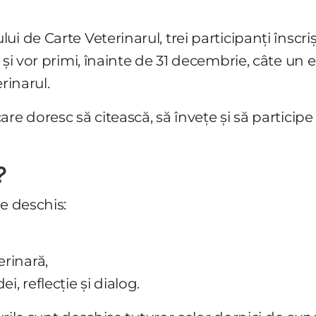
i de Carte Veterinarul, trei participanți înscr
 și vor primi, înainte de 31 decembrie, câte un 
rinarul.
e doresc să citească, să învețe și să participe a
?
e deschis:
erinară,
ei, reflecție și dialog.