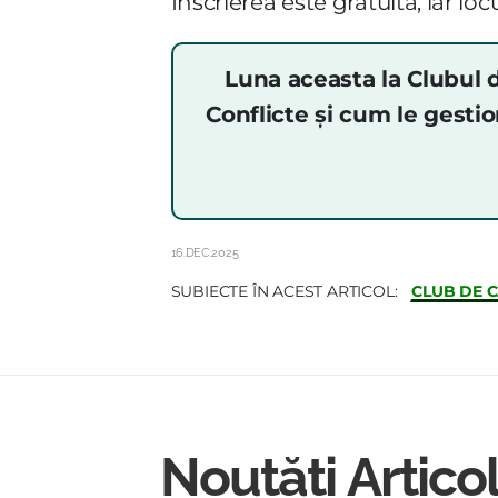
Înscrierea este gratuită, iar lo
Luna aceasta la Clubul 
Conflicte și cum le gestio
16.DEC.2025
CLUB DE 
SUBIECTE ÎN ACEST ARTICOL:
Noutăți Artico