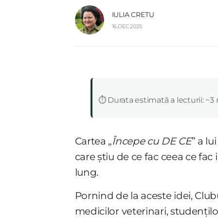
IULIA CRETU
16.DEC.2025
:
⏱️ Durata estimată a lecturii: ~3
Cartea „
Începe cu DE CE
” a l
care știu de ce fac ceea ce fac
lung.
Pornind de la aceste idei, Clu
medicilor veterinari, studențilo