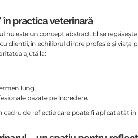
în practica veterinară
ul nu este un concept abstract. El se regăsește
u clienții, în echilibrul dintre profesie și viața p
ritatea ajută la:
termen lung,
ofesionale bazate pe încredere.
cadru de reflecție care poate fi aplicat atât în 
inarul – un spațiu pentru reflecți