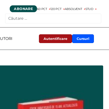
ABONARE
60 PCT
120 PCT
ABSOLVENT
STUD
CAUTARE
UTORI
Autentificare
Cursuri