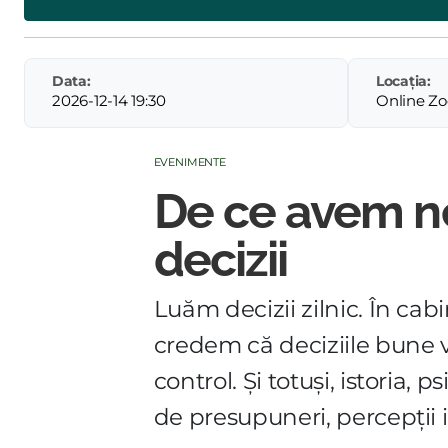
Data:
Locația:
2026-12-14 19:30
Online Z
EVENIMENTE
De ce avem n
decizii
Luăm decizii zilnic. În cabi
credem că deciziile bune 
control. Și totuși, istoria,
de presupuneri, percepții 