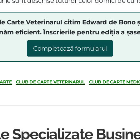
curile sunt deschise tuturor celor dornici de cun
de Carte Veterinarul citim Edward de Bono ș
năm eficient. Înscrierile pentru ediția a șa
Completează formularul
CARTE
CLUB DE CARTE VETERINARUL
CLUB DE CARTE MEDIC
le Specializate Busin