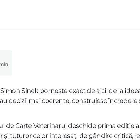
 min
ui Simon Sinek pornește exact de aici: de la idee
 iau decizii mai coerente, construiesc încreder
bul de Carte Veterinarul deschide prima ediție 
r și tuturor celor interesați de gândire critică, 