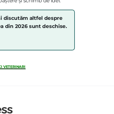
oaștere și schimb de idei.
i discutăm altfel despre
sea din 2026 sunt deschise.
I VETERINARI
ess