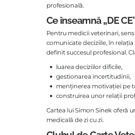
profesională.
Ce înseamnă „DE CE” 
Pentru medicii veterinari, sens
comunicate deciziile, în relația c
definit succesul profesional. Cla
luarea deciziilor dificile,
gestionarea incertitudinii,
menținerea motivației pe 
construirea unor relații pr
Cartea lui Simon Sinek oferă un 
medicală de zi cu zi.
Clubul de Carte Veter