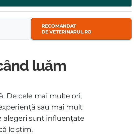
RECOMANDAT
DE VETERINARUL.RO
 când luăm
lă. De cele mai multe ori,
 experiență sau mai mult
te alegeri sunt influențate
ă le știm.