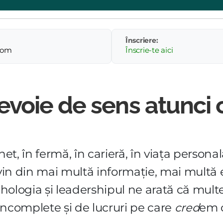
Înscriere:
oom
Înscrie-te aici
evoie de sens atunci
net, în fermă, în carieră, în viața persona
vin din mai multă informație, mai multă
 psihologia și leadershipul ne arată că mul
incomplete și de lucruri pe care
cred
em c