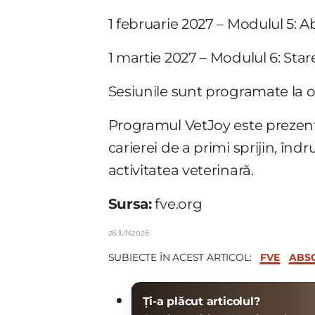
1 februarie 2027 – Modulul 5: Ab
1 martie 2027 – Modulul 6: Stare
Sesiunile sunt programate la o
Programul VetJoy este prezenta
carierei de a primi sprijin, înd
activitatea veterinară.
Sursa:
fve.org
26.IUN.2026
FVE
ABSO
SUBIECTE ÎN ACEST ARTICOL:
Ți-a plăcut articolul?