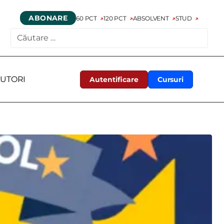
ABONARE
60 PCT
120 PCT
ABSOLVENT
STUD
CAUTARE
UTORI
Autentificare
Cursuri