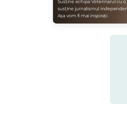
Susține echipa Veterinarul cu o 
susține jurnalismul independen
Așa vom fi mai inspirați.