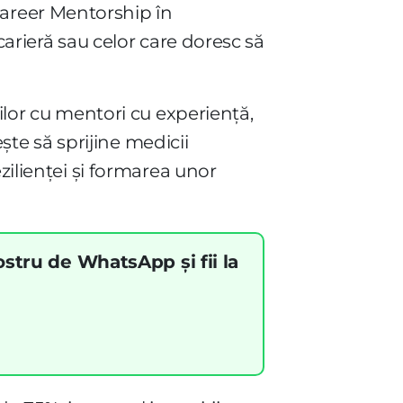
Career Mentorship în
carieră sau celor care doresc să
ilor cu mentori cu experiență,
ește să sprijine medicii
zilienței și formarea unor
ostru de WhatsApp și fii la