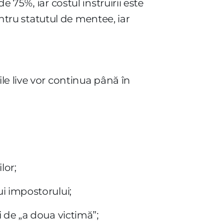
 75%, iar costul instruirii este
entru statutul de mentee, iar
le live vor continua până în
lor;
i impostorului;
 de „a doua victimă”;