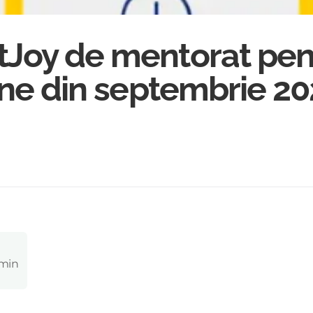
Joy de mentorat pen
vine din septembrie 2
 min