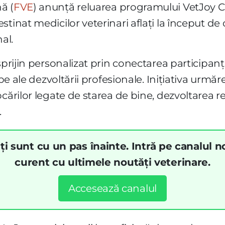
ă (
FVE
) anunță reluarea programului VetJoy 
tinat medicilor veterinari aflați la început de 
al.
sprijin personalizat prin conectarea participanț
ape ale dezvoltării profesionale. Inițiativa urmăr
cărilor legate de starea de bine, dezvoltarea re
.
ți sunt cu un pas înainte. Intră pe canalul n
curent cu ultimele noutăți veterinare.
Accesează canalul