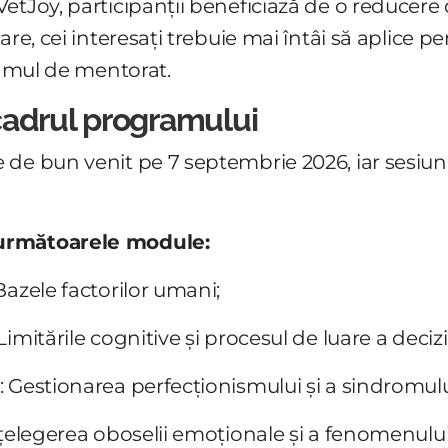
tJoy, participanții beneficiază de o reducere de
are, cei interesați trebuie mai întâi să aplice p
ramul de mentorat.
cadrul programului
de bun venit pe 7 septembrie 2026, iar sesiuni
 următoarele module:
Bazele factorilor umani;
mitările cognitive și procesul de luare a decizii
 Gestionarea perfecționismului și a sindromulu
nțelegerea oboselii emoționale și a fenomenului