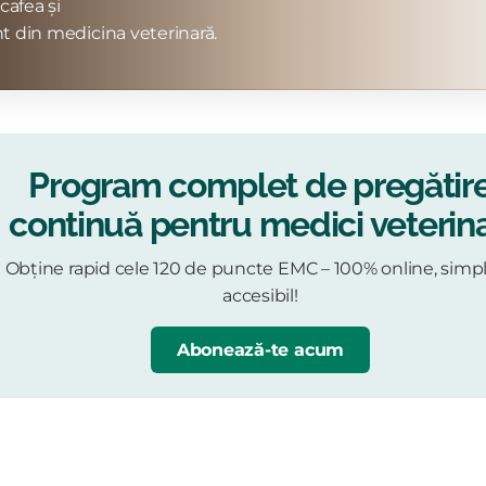
cafea și
t din medicina veterinară.
Program complet de pregătir
continuă pentru medici veterina
Obține rapid cele 120 de puncte EMC – 100% online, simpl
accesibil!
Abonează-te acum