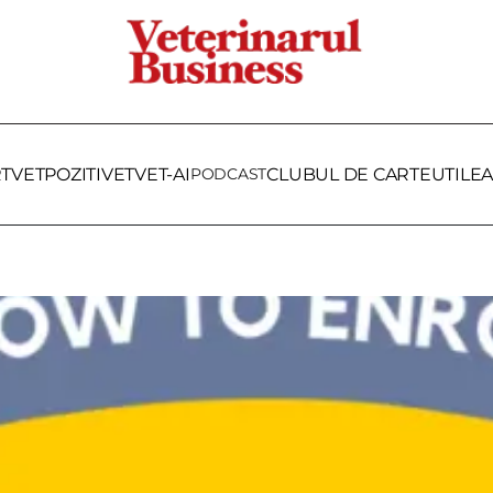
RTVET
POZITIVET
VET-AI
PODCAST
CLUBUL DE CARTE
UTILE
A