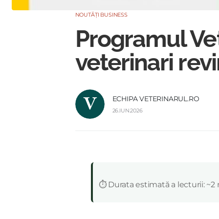
NOUTĂȚI BUSINESS
Programul Vet
veterinari re
ECHIPA VETERINARUL.RO
26.IUN.2026
:
⏱️ Durata estimată a lecturii: ~2