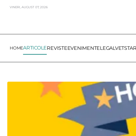
VINERI,
AUGUST
07,
2026
ARTICOLE
HOME
REVISTE
EVENIMENTE
LEGALVET
STA