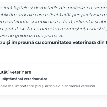
ezintă faptele și dezbaterile din profesie, cu scopul
licăm articole care reflectă atât perspectivele me
 contribuția și implicarea adusă, editorilor și abo
 fi putut exista. Le datorăm recunoștința noastră
care ne ghidează din prima zi:
ntru și împreună cu comunitatea veterinară din
tăți veterinare
l săptămânal Veterinarul.ro
l cele mai importante știri și articole din domeniul veterinar.