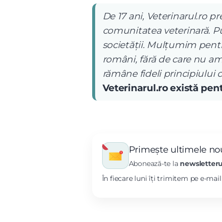
De 17 ani, Veterinarul.ro pr
comunitatea veterinară. Pub
societății. Mulțumim pentru
români, fără de care nu am
rămâne fideli principiului 
Veterinarul.ro există pe
Primește ultimele nou
Abonează-te la
newsletteru
În fiecare luni îți trimitem pe e-mai