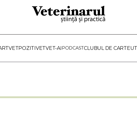
ARTVET
POZITIVET
VET-AI
PODCAST
CLUBUL DE CARTE
UT