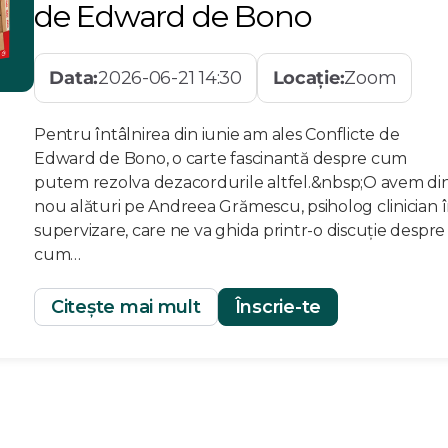
de Edward de Bono
Data:
2026-06-21 14:30
Locație:
Zoom
Pentru întâlnirea din iunie am ales Conflicte de
Edward de Bono, o carte fascinantă despre cum
putem rezolva dezacordurile altfel.&nbsp;O avem di
nou alături pe Andreea Grămescu, psiholog clinician 
supervizare, care ne va ghida printr-o discuție despre
cum…
Citește mai mult
Înscrie-te