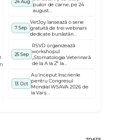
24 Aug
puilor de carne, pe 24
august…
VetJoy lansează o serie
gratuită de trei webinarii
7 Sep
dedicate bunăstări…
RSVD organizează
workshopul
25 Sep
n
„Stomatologia Veterinară
de la A la Z" la…
în
Au început înscrierile
pentru Congresul
13 Oct
Mondial WSAVA 2026 de
la Varș…
TOATE