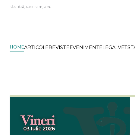
SÂMBĂTĂ,
AUGUST
08,
2026
HOME
ARTICOLE
REVISTE
EVENIMENTE
LEGALVET
ST