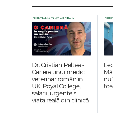
INTERVIURI & VIAȚĂ DE MEDIC
INTERV
Dr. Cristian Peltea -
Lec
Cariera unui medic
Măc
veterinar român în
nu 
UK: Royal College,
toa
salarii, urgențe și
viața reală din clinică