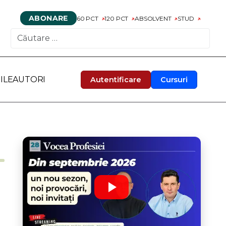
ABONARE
60 PCT
120 PCT
ABSOLVENT
STUD
CAUTARE
ILE
AUTORI
Autentificare
Cursuri