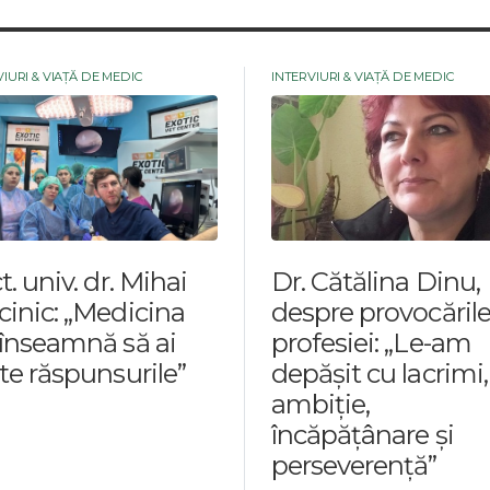
IURI & VIAȚĂ DE MEDIC
INTERVIURI & VIAȚĂ DE MEDIC
t. univ. dr. Mihai
Dr. Cătălina Dinu,
inic: „Medicina
despre provocăril
înseamnă să ai
profesiei: „Le-am
te răspunsurile”
depășit cu lacrimi,
ambiție,
încăpățânare și
perseverență”