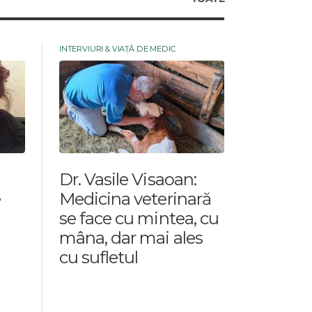
INTERVIURI & VIAȚĂ DE MEDIC
Dr. Vasile Visaoan:
e
Medicina veterinară
se face cu mintea, cu
mâna, dar mai ales
cu sufletul