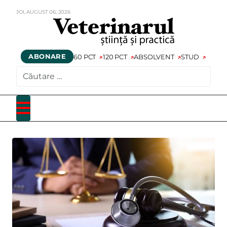
JOI,
AUGUST
06,
2026
ABONARE
60 PCT
120 PCT
ABSOLVENT
STUD
CAUTARE