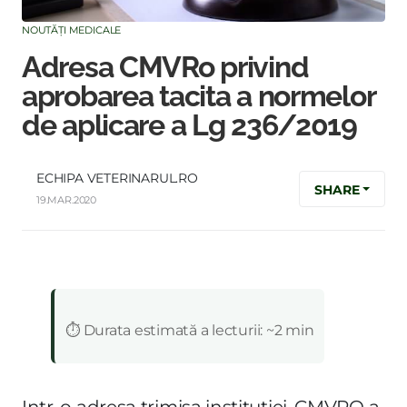
NOUTĂȚI MEDICALE
Adresa CMVRo privind
aprobarea tacita a normelor
de aplicare a Lg 236/2019
ECHIPA VETERINARUL.RO
SHARE
19.MAR.2020
:
⏱️ Durata estimată a lecturii: ~2 min
Intr-o adresa trimisa institutiei, CMVRO a