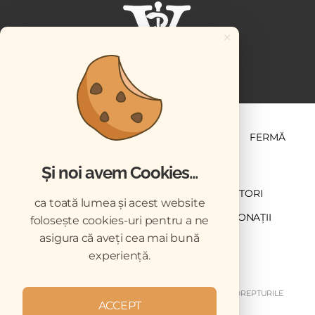
×
ȘTIINȚĂ ȘI PRACTICĂ
BUSINESS
PET
FERMĂ
Și noi avem Cookies...
NEWSLETTER
ABONARE
CONTRIBUTORI
ca toată lumea și acest website
DESCĂRCĂRI
ACREDITARE CMVRO
DONAȚII
folosește cookies-uri pentru a ne
asigura că aveți cea mai bună
CHESTIONAR
experiență.
COPYRIGHT © 2026 REVISTELE VETERINARUL. TOATE DREPTURILE
ACCEPT
REZERVATE.