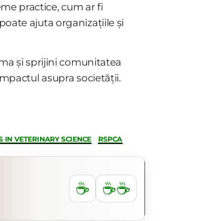
me practice, cum ar fi
poate ajuta organizațiile și
rma și sprijini comunitatea
impactul asupra societății.
 IN VETERINARY SCIENCE
RSPCA
☕
☕☕