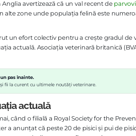
in Anglia avertizează că un val recent de
parvovi
 în alte zone unde populația felină este numero
rut un efort colectiv pentru a crește gradul de
tuația actuală. Asociația veterinară britanică (BV
 un pas înainte.
 fii la curent cu ultimele noutăți veterinare.
ația actuală
mai, când o filială a Royal Society for the Preve
 a anunțat că peste 20 de pisici și pui de pisic