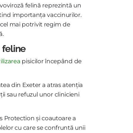
rvoviroză felină reprezintă un
ntind importanța vaccinurilor.
cel mai potrivit regim de
ă.
 feline
ilizarea
pisicilor începând de
atea din Exeter a atras atenția
i sau refuzul unor clinicieni
 Protection și coautoare a
olelor cu care se confruntă unii