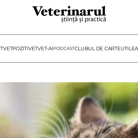
RTVET
POZITIVET
VET-AI
PODCAST
CLUBUL DE CARTE
UTILE
A