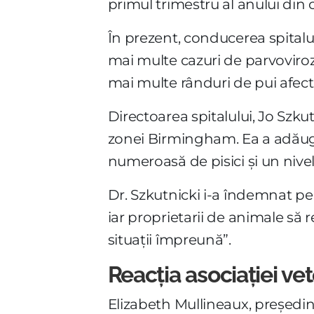
primul trimestru al anului din 
În prezent, conducerea spitalu
mai multe cazuri de parvoviroză
mai multe rânduri de pui afect
Directoarea spitalului, Jo Szku
zonei Birmingham. Ea a adăugat
numeroasă de pisici și un nive
Dr. Szkutnicki i-a îndemnat pe 
iar proprietarii de animale să
situații împreună”.
Reacția asociației ve
Elizabeth Mullineaux, președinta