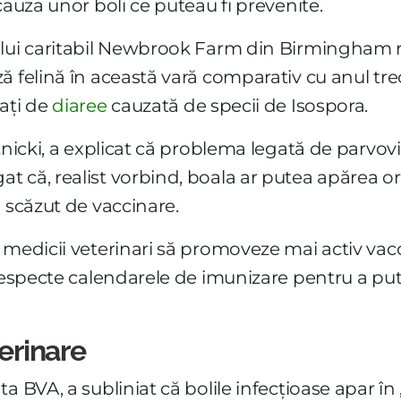
cauza unor boli ce puteau fi prevenite.
lui caritabil Newbrook Farm din Birmingham ra
 felină în această vară comparativ cu anul trec
ați de
diaree
cauzată de specii de Isospora.
tnicki, a explicat că problema legată de parvovir
 că, realist vorbind, boala ar putea apărea or
l scăzut de vaccinare.
medicii veterinari să promoveze mai activ vaccin
 respecte calendarele de imunizare pentru a pute
terinare
 BVA, a subliniat că bolile infecțioase apar în „