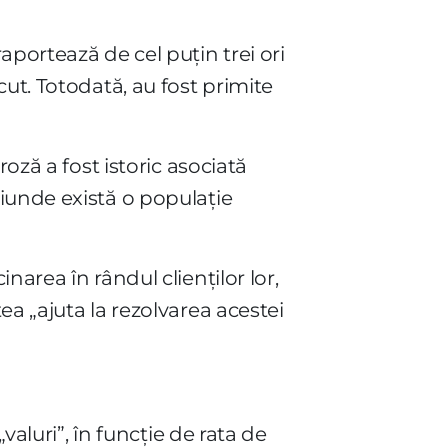
portează de cel puțin trei ori
ut. Totodată, au fost primite
oză a fost istoric asociată
iunde există o populație
area în rândul clienților lor,
a „ajuta la rezolvarea acestei
valuri”, în funcție de rata de