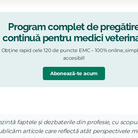
Program complet de pregătir
continuă pentru medici veterina
Obține rapid cele 120 de puncte EMC – 100% online, simpl
accesibil!
Abonează-te acum
ezintă faptele și dezbaterile din profesie, cu scopul
licăm articole care reflectă atât perspectivele me