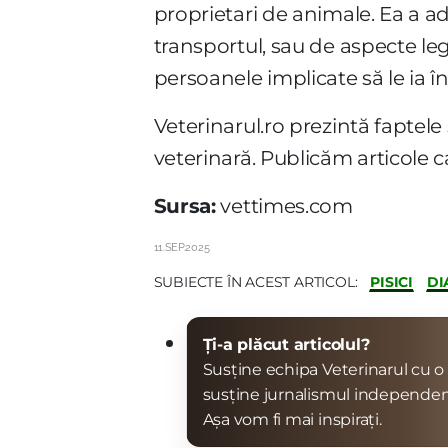
proprietari de animale. Ea a a
transportul, sau de aspecte leg
persoanele implicate să le ia în
Veterinarul.ro prezintă faptele
veterinară. Publicăm articole ca
Sursa:
vettimes.com
11.SEP.2025
PISICI
DI
SUBIECTE ÎN ACEST ARTICOL:
Ți-a plăcut articolul?
Susține echipa Veterinarul cu o 
susține jurnalismul independen
Așa vom fi mai inspirați.