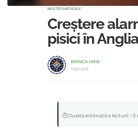
NOUTĂȚI MEDICALE
Creștere alar
pisici în Angli
BIANCA HRIB
11.SEP.2025
:
⏱️ Durata estimată a lecturii: ~3