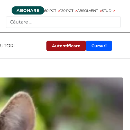
ABONARE
60 PCT
120 PCT
ABSOLVENT
STUD
CAUTARE
UTORI
Autentificare
Cursuri