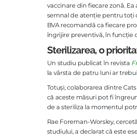
vaccinare din fiecare zonă. Ea 
semnal de atenție pentru toți d
BVA recomandă ca fiecare propr
îngrijire preventivă, în funcție 
Sterilizarea, o priori
Un studiu publicat în revista
F
la vârsta de patru luni ar trebui
Totuși, colaborarea dintre Cats
că aceste măsuri pot fi îngreun
de a steriliza la momentul potri
Rae Foreman-Worsley, cercetăt
studiului, a declarat că este e