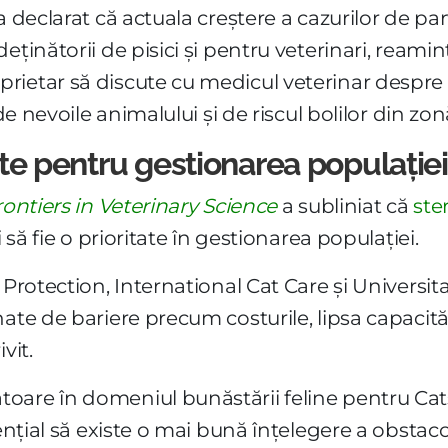
a declarat că actuala creștere a cazurilor de pa
eținătorii de pisici și pentru veterinari, reami
ietar să discute cu medicul veterinar despre 
de nevoile animalului și de riscul bolilor din zon
tate pentru gestionarea populației
rontiers in Veterinary Science
a subliniat că
ster
 să fie o prioritate în gestionarea populației.
 Protection, International Cat Care și Universit
ate de bariere precum costurile, lipsa capacități
vit.
oare în domeniul bunăstării feline pentru Cats
sențial să existe o mai bună înțelegere a obstac