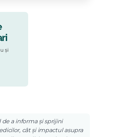
e
ri
u și
 de a informa și sprijini
dicilor, cât și impactul asupra