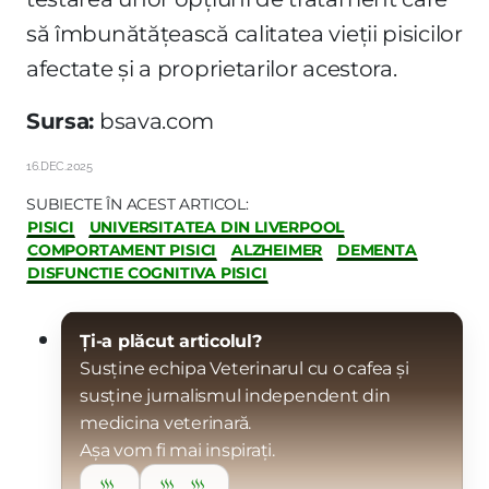
să îmbunătățească calitatea vieții pisicilor
afectate și a proprietarilor acestora.
Sursa:
bsava.com
16.DEC.2025
SUBIECTE ÎN ACEST ARTICOL:
PISICI
UNIVERSITATEA DIN LIVERPOOL
COMPORTAMENT PISICI
ALZHEIMER
DEMENTA
DISFUNCTIE COGNITIVA PISICI
Ți-a plăcut articolul?
Susține echipa Veterinarul cu o cafea și
susține jurnalismul independent din
medicina veterinară.
Așa vom fi mai inspirați.