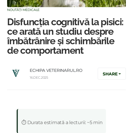
NOUTĂȚI MEDICALE
Disfuncția cognitivă la pisici:
ce arată un studiu despre
îmbătrânire și schimbările
de comportament
ECHIPA VETERINARUL.RO
SHARE
16.DEC.2025
:
⏱️ Durata estimată a lecturii: ~5 min