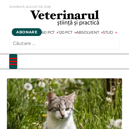
DUMINICĂ,
AUGUST
09,
2026
ABONARE
60 PCT
120 PCT
ABSOLVENT
STUD
CAUTARE