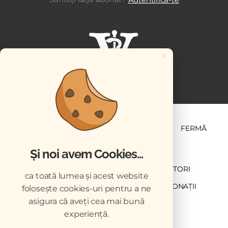
×
ȘTIINȚĂ ȘI PRACTICĂ
BUSINESS
PET
FERMĂ
Și noi avem Cookies...
NEWSLETTER
ABONARE
CONTRIBUTORI
ca toată lumea și acest website
DESCĂRCĂRI
ACREDITARE CMVRO
DONAȚII
folosește cookies-uri pentru a ne
asigura că aveți cea mai bună
CHESTIONAR
experiență.