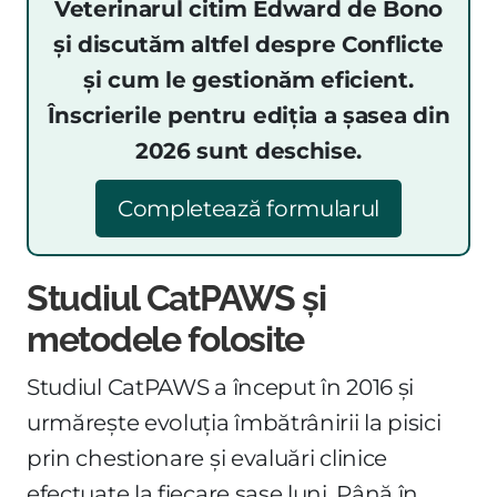
Veterinarul citim Edward de Bono
și discutăm altfel despre Conflicte
și cum le gestionăm eficient.
Înscrierile pentru ediția a șasea din
2026 sunt deschise.
Completează formularul
Studiul CatPAWS și
metodele folosite
Studiul CatPAWS a început în 2016 și
urmărește evoluția îmbătrânirii la pisici
prin chestionare și evaluări clinice
efectuate la fiecare șase luni. Până în