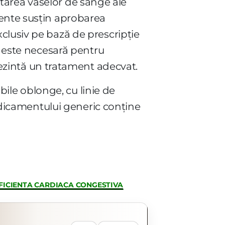
latarea vaselor de sânge ale
vente susțin aprobarea
clusiv pe bază de prescripție
ă este necesară pentru
zintă un tratament adecvat.
le oblonge, cu linie de
medicamentului generic conține
FICIENTA CARDIACA CONGESTIVA