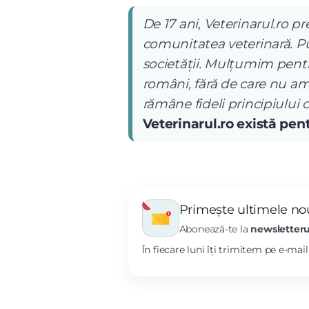
De 17 ani, Veterinarul.ro pr
comunitatea veterinară. Pub
societății. Mulțumim pentru
români, fără de care nu am
rămâne fideli principiului 
Veterinarul.ro există pe
Primește ultimele nou
Abonează-te la
newsletteru
În fiecare luni îți trimitem pe e-mai