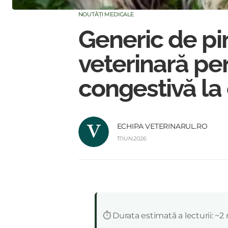
NOUTĂȚI MEDICALE
Generic de p
veterinară pen
congestivă la 
ECHIPA VETERINARUL.RO
17.IUN.2026
:
⏱️ Durata estimată a lecturii: ~2