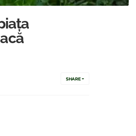
piața
iacă
SHARE