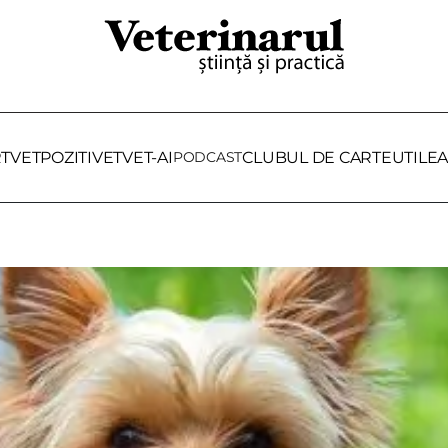
RTVET
POZITIVET
VET-AI
PODCAST
CLUBUL DE CARTE
UTILE
A