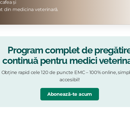
cafea și
t din medicina veterinară.
Program complet de pregătir
continuă pentru medici veterina
Obține rapid cele 120 de puncte EMC – 100% online, simpl
accesibil!
Abonează-te acum