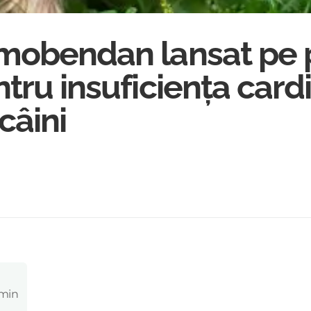
imobendan lansat pe 
tru insuficiența card
câini
 min