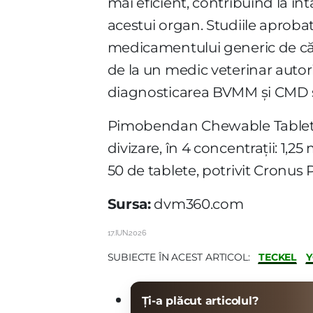
mai eficient, contribuind la înt
acestui organ. Studiile aprob
medicamentului generic de cătr
de la un medic veterinar autori
diagnosticarea BVMM și CMD ș
Pimobendan Chewable Tablets e
divizare, în 4 concentrații: 1,
50 de tablete, potrivit Cronus
Sursa:
dvm360.com
17.IUN.2026
TECKEL
Y
SUBIECTE ÎN ACEST ARTICOL:
Ți-a plăcut articolul?