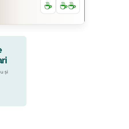
☕
☕☕
e
ri
u și