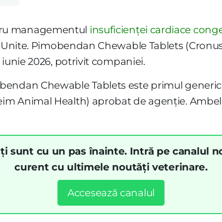
tru managementul
insuficienței cardiace cong
le Unite. Pimobendan Chewable Tablets (Cronu
iunie 2026, potrivit companiei.
bendan Chewable Tablets este primul generic 
m Animal Health) aprobat de agenție. Ambele 
.
ți sunt cu un pas înainte. Intră pe canalul n
curent cu ultimele noutăți veterinare.
Accesează canalul