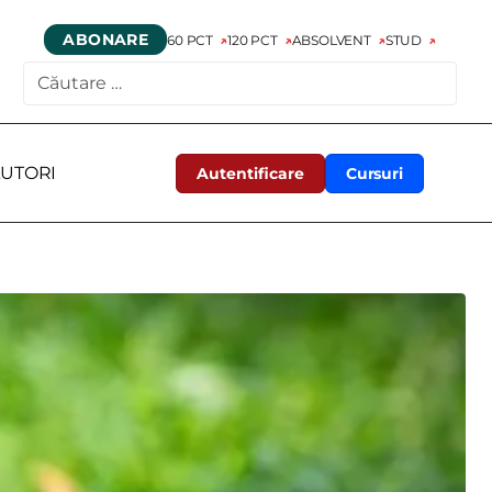
ABONARE
60 PCT
120 PCT
ABSOLVENT
STUD
CAUTARE
UTORI
Autentificare
Cursuri