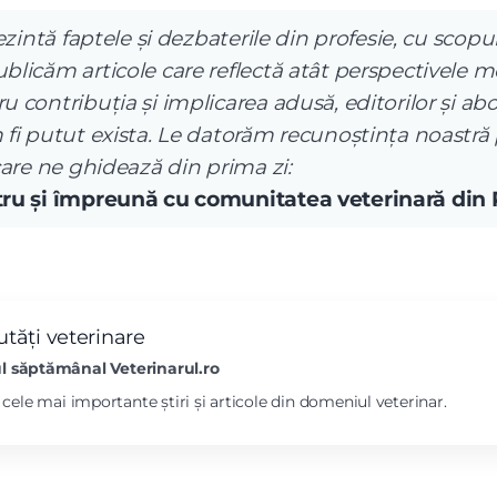
ezintă faptele și dezbaterile din profesie, cu scopul
licăm articole care reflectă atât perspectivele me
 contribuția și implicarea adusă, editorilor și abo
 fi putut exista. Le datorăm recunoștința noastră
care ne ghidează din prima zi:
ntru și împreună cu comunitatea veterinară din
tăți veterinare
l săptămânal Veterinarul.ro
l cele mai importante știri și articole din domeniul veterinar.