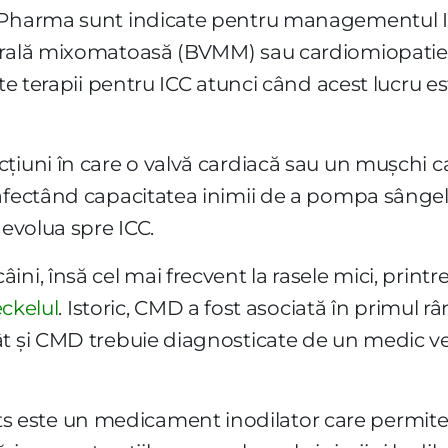
s Pharma sunt indicate pentru managementul I
trală mixomatoasă (BVMM) sau cardiomiopatie 
lte terapii pentru ICC atunci când acest lucru e
cțiuni în care o valvă cardiacă sau un mușchi 
afectând capacitatea inimii de a pompa sângele
 evolua spre ICC.
ni, însă cel mai frecvent la rasele mici, printr
eckelul
. Istoric, CMD a fost asociată în primul r
ât și CMD trebuie diagnosticate de un medic 
este un medicament inodilator care permite