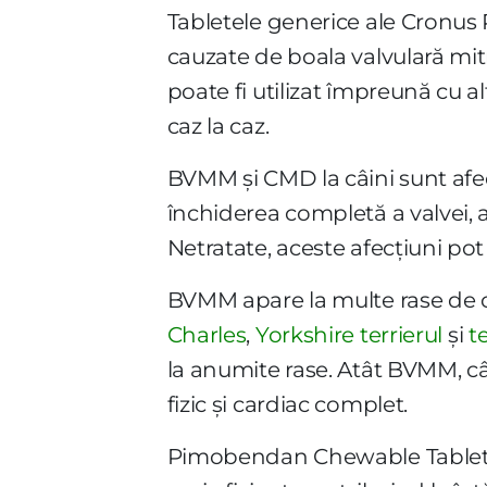
Tabletele generice ale Cronu
cauzate de boala valvulară mi
poate fi utilizat împreună cu a
caz la caz.
BVMM și CMD la câini sunt afe
închiderea completă a valvei, 
Netratate, aceste afecțiuni pot
BVMM apare la multe rase de câi
Charles
,
Yorkshire terrierul
și
t
la anumite rase. Atât BVMM, c
fizic și cardiac complet.
Pimobendan Chewable Tablets 