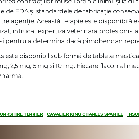
ărirea contracțiilor musculare ale inimii și la di
ate de FDA și standardele de fabricație consec
e agenție. Această terapie este disponibilă ex
zat, întrucât expertiza veterinară profesionist
i pentru a determina dacă pimobendan repre
ste disponibil sub formă de tablete masticabi
25 mg, 2,5 mg, 5 mg și 10 mg. Fiecare flacon al 
 Pharma.
ORKSHIRE TERRIER
CAVALIER KING CHARLES SPANIEL
INSU