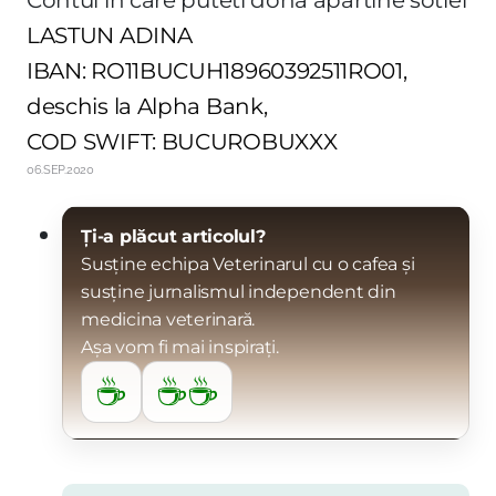
LASTUN ADINA
IBAN: RO11BUCUH18960392511RO01,
deschis la Alpha Bank,
COD SWIFT: BUCUROBUXXX
06.SEP.2020
Ți-a plăcut articolul?
Susține echipa Veterinarul cu o cafea și
susține jurnalismul independent din
medicina veterinară.
Așa vom fi mai inspirați.
☕
☕☕