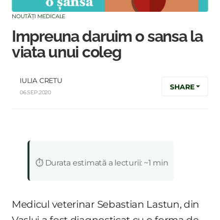
NOUTĂȚI MEDICALE
Impreuna daruim o sansa la
viata unui coleg
IULIA CRETU
SHARE
06.SEP.2020
:
⏱️ Durata estimată a lecturii: ~1 min
Medicul veterinar Sebastian Lastun, din
Vaslui a fost diagnosticat cu o forma de