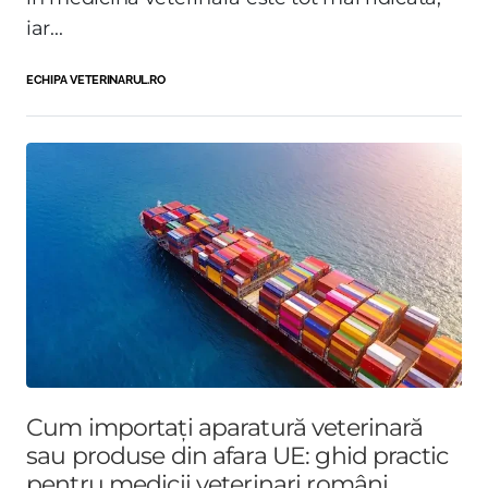
iar...
ECHIPA VETERINARUL.RO
Cum importați aparatură veterinară
sau produse din afara UE: ghid practic
pentru medicii veterinari români