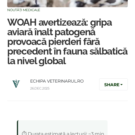
NOUTĂȚI MEDICALE
WOAH avertizează: gripa
aviară înalt patogenă
provoacă pierderi fără
precedent în fauna sălbatică
la nivel global
ECHIPA VETERINARUL.RO
SHARE
26.DEC.2025
:
⏱️ Durata estimată a lecturii: ~3 min