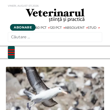
VINERI,
AUGUST
07,
2026
ABONARE
60 PCT
120 PCT
ABSOLVENT
STUD
CAUTARE