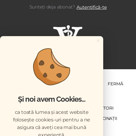
Sunteți deja abonat?
Autentifică-te
×
ȘTIINȚĂ ȘI PRACTICĂ
BUSINESS
PET
FERMĂ
Și noi avem Cookies...
NEWSLETTER
ABONARE
CONTRIBUTORI
ca toată lumea și acest website
DESCĂRCĂRI
ACREDITARE CMVRO
DONAȚII
folosește cookies-uri pentru a ne
asigura că aveți cea mai bună
CHESTIONAR
experiență.