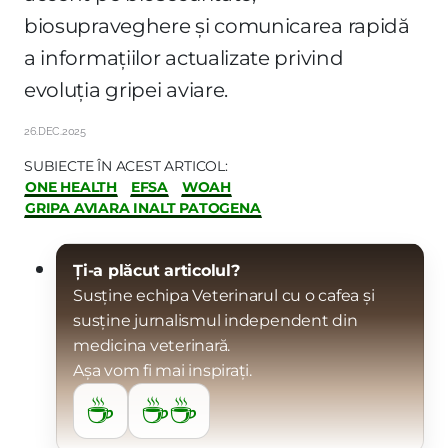
biosupraveghere și comunicarea rapidă
a informațiilor actualizate privind
evoluția gripei aviare.
26.DEC.2025
SUBIECTE ÎN ACEST ARTICOL:
ONE HEALTH
EFSA
WOAH
GRIPA AVIARA INALT PATOGENA
Ți-a plăcut articolul?
Susține echipa Veterinarul cu o cafea și
susține jurnalismul independent din
medicina veterinară.
Așa vom fi mai inspirați.
☕
☕☕