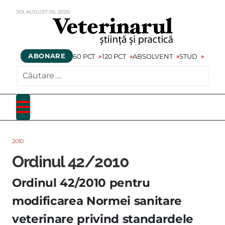
JOI,
AUGUST
06,
2026
ABONARE
60 PCT
120 PCT
ABSOLVENT
STUD
CAUTARE
2010
Ordinul 42/2010
Ordinul 42/2010 pentru
modificarea Normei sanitare
veterinare privind standardele