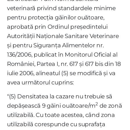
veterinară privind standardele minime
pentru protecţia găinilor ouătoare,
aprobată prin Ordinul preşedintelui
Autorităţii Naţionale Sanitare Veterinare
şi pentru Siguranţa Alimentelor nr.
136/2006, publicat în Monitorul Oficial al
României, Partea I, nr. 617 şi 617 bis din 18
iulie 2006, alineatul (5) se modifică şi va
avea următorul cuprins:
"(5) Densitatea la cazare nu trebuie să
2
depăşească 9 găini ouătoare/m
de zonă
utilizabilă. Cu toate acestea, când zona
utilizabilă corespunde cu suprafaţa